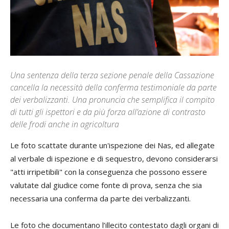
Una sentenza della terza sezione penale della Cassazione
cancella la necessità della conferma testimoniale da parte
dei verbalizzanti. Una pronuncia che semplifica il compito
di tutti gli ispettori e da più forza all’azione di contrasto
delle frodi anche in agricoltura
Le foto scattate durante un'ispezione dei Nas, ed allegate
al verbale di ispezione e di sequestro, devono considerarsi
"atti irripetibili" con la conseguenza che possono essere
valutate dal giudice come fonte di prova, senza che sia
necessaria una conferma da parte dei verbalizzanti.
Le foto che documentano l’illecito contestato dagli organi di