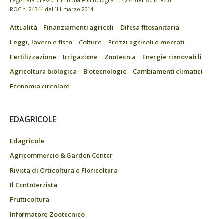
registrata presso il Tribunale di Bologna n. 4272 del 7/04/1973)
ROC n. 24344 dell’11 marzo 2014
Attualità
Finanziamenti agricoli
Difesa fitosanitaria
Leggi, lavoro e fisco
Colture
Prezzi agricoli e mercati
Fertilizzazione
Irrigazione
Zootecnia
Energie rinnovabili
Agricoltura biologica
Biotecnologie
Cambiamenti climatici
Economia circolare
EDAGRICOLE
Edagricole
Agricommercio & Garden Center
Rivista di Orticoltura e Floricoltura
Il Contoterzista
Frutticoltura
Informatore Zootecnico