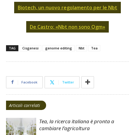
Biotech, un nuovo regolamento per le Nbt
De Castro: «Nbt non sono Ogm»
TAG
Cisgenesi
genome editing
Nbt
Tea
Facebook
Twitter
Articoli correlati
Tea, la ricerca italiana è pronta a
cambiare l’agricoltura