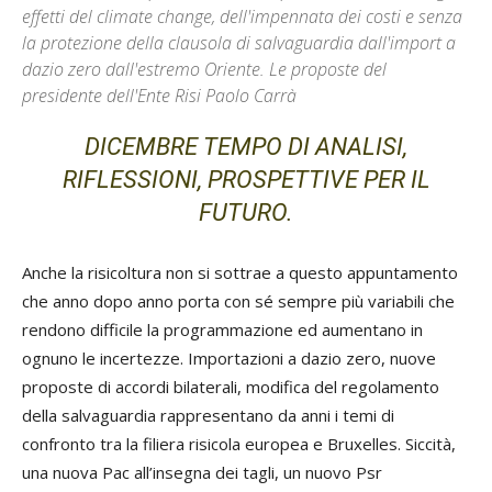
effetti del climate change, dell'impennata dei costi e senza
la protezione della clausola di salvaguardia dall'import a
dazio zero dall'estremo Oriente. Le proposte del
presidente dell'Ente Risi Paolo Carrà
DICEMBRE TEMPO DI ANALISI,
RIFLESSIONI, PROSPETTIVE PER IL
FUTURO.
Anche la risicoltura non si sottrae a questo appuntamento
che anno dopo anno porta con sé sempre più variabili che
rendono difficile la programmazione ed aumentano in
ognuno le incertezze. Importazioni a dazio zero, nuove
proposte di accordi bilaterali, modifica del regolamento
della salvaguardia rappresentano da anni i temi di
confronto tra la filiera risicola europea e Bruxelles. Siccità,
una nuova Pac all’insegna dei tagli, un nuovo Psr