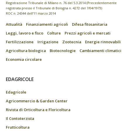
Registrazione Tribunale di Milano n. 76 del 5.3.2014 (Precedentemente
registrata presso il Tribunale di Bologna n. 4272 del 7/04/1973)
ROC n. 24344 dell’11 marzo 2014
Attualità
Finanziamenti agricoli
Difesa fitosanitaria
Leggi, lavoro e fisco
Colture
Prezzi agricoli e mercati
Fertilizzazione
Irrigazione
Zootecnia
Energie rinnovabili
Agricoltura biologica
Biotecnologie
Cambiamenti climatici
Economia circolare
EDAGRICOLE
Edagricole
Agricommercio & Garden Center
Rivista di Orticoltura e Floricoltura
Il Contoterzista
Frutticoltura