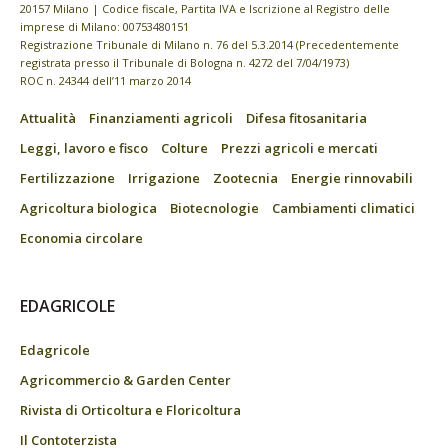
20157 Milano | Codice fiscale, Partita IVA e Iscrizione al Registro delle
imprese di Milano: 00753480151
Registrazione Tribunale di Milano n. 76 del 5.3.2014 (Precedentemente
registrata presso il Tribunale di Bologna n. 4272 del 7/04/1973)
ROC n. 24344 dell’11 marzo 2014
Attualità
Finanziamenti agricoli
Difesa fitosanitaria
Leggi, lavoro e fisco
Colture
Prezzi agricoli e mercati
Fertilizzazione
Irrigazione
Zootecnia
Energie rinnovabili
Agricoltura biologica
Biotecnologie
Cambiamenti climatici
Economia circolare
EDAGRICOLE
Edagricole
Agricommercio & Garden Center
Rivista di Orticoltura e Floricoltura
Il Contoterzista