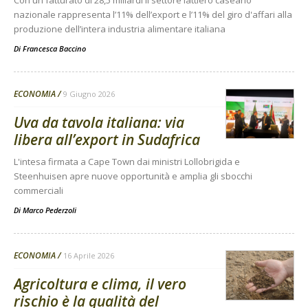
Con un fatturato di 28,5 miliardi il settore lattiero caseario
nazionale rappresenta l’11% dell’export e l’11% del giro d'affari alla
produzione dell’intera industria alimentare italiana
Di
Francesca Baccino
ECONOMIA
9 Giugno 2026
Uva da tavola italiana: via
libera all’export in Sudafrica
L'intesa firmata a Cape Town dai ministri Lollobrigida e
Steenhuisen apre nuove opportunità e amplia gli sbocchi
commerciali
Di
Marco Pederzoli
ECONOMIA
16 Aprile 2026
Agricoltura e clima, il vero
rischio è la qualità del