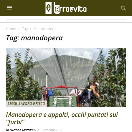
Home
Tag
Manodopera
Tag: manodopera
LEGGI, LAVORO E FISCO
Manodopera e appalti, occhi puntati sui
“furbi”
Di
Luciano Mattarelli
20 Gennaio 2026