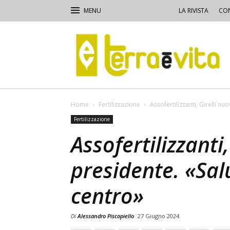
LA RIVISTA
CON
Terra
e
Vita
Home
Fertilizzazione
Assofertilizzanti, Girelli n
Fertilizzazione
Assofertilizzanti
presidente. «Sal
centro»
Di
Alessandro Piscopiello
27 Giugno 2024