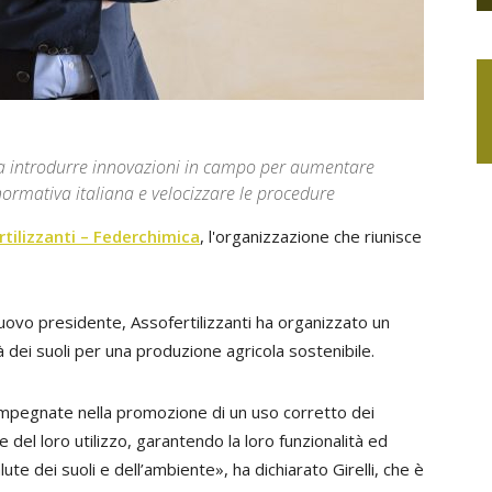
e a introdurre innovazioni in campo per aumentare
 normativa italiana e velocizzare le procedure
tilizzanti – Federchimica
, l'organizzazione che riunisce
nuovo presidente, Assofertilizzanti ha organizzato un
à dei suoli per una produzione agricola sostenibile.
pegnate nella promozione di un uso corretto dei
 del loro utilizzo, garantendo la loro funzionalità ed
ute dei suoli e dell’ambiente», ha dichiarato Girelli, che è