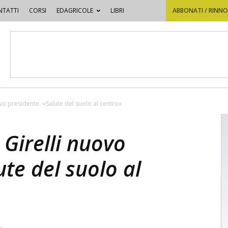
TATTI
CORSI
EDAGRICOLE
LIBRI
ABBONATI / RINN
uovo presidente. «Salute del suolo al centro»
, Girelli nuovo
ute del suolo al