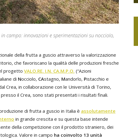
ore in campo: innovazioni e sperimentazioni su nocciolo,
onale della frutta a guscio attraverso la valorizzazione
torio, che favoriscano la qualità delle produzioni fresche
del progetto
VALO.RE. I.N. CA.M.P.O.
(“Azioni
taliane di
N
occiolo,
CA
stagno,
M
andorlo,
P
istacchio e
dal Crea, in collaborazione con le Università di Torino,
resso il Crea, sono stati presentati i risultati finali.
roduzione di frutta a guscio in Italia è
assolutamente
interno
in grande crescita e su questa base intende
sente della competizione con il prodotto straniero, dei
atologica. Valore in campo
ha coinvolto 13 unità