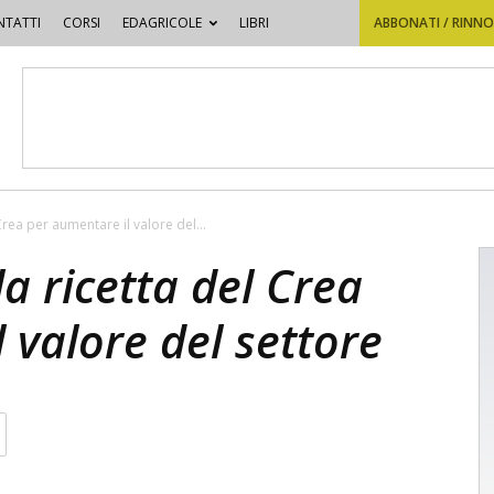
TATTI
CORSI
EDAGRICOLE
LIBRI
ABBONATI / RINN
 Crea per aumentare il valore del...
la ricetta del Crea
 valore del settore