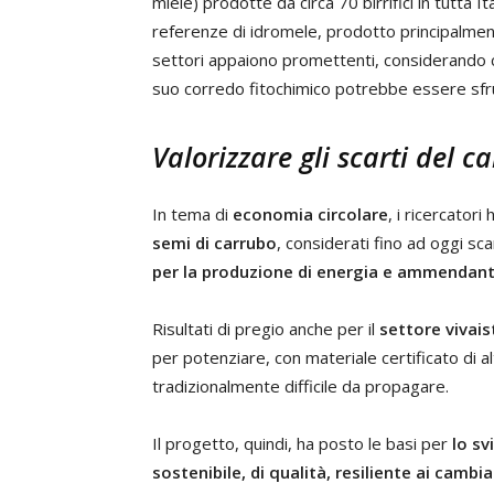
miele) prodotte da circa 70 birrifici in tutta I
referenze di idromele, prodotto principalment
settori appaiono promettenti, considerando ch
suo corredo fitochimico potrebbe essere sfru
Valorizzare gli scarti del c
In tema di
economia circolare
, i ricercator
semi di carrubo
, considerati fino ad oggi sc
per la produzione di energia
e ammendanti
Risultati di pregio anche per il
settore vivais
per potenziare, con materiale certificato di al
tradizionalmente difficile da propagare.
Il progetto, quindi, ha posto le basi per
lo sv
sostenibile, di qualità, resiliente ai cambi