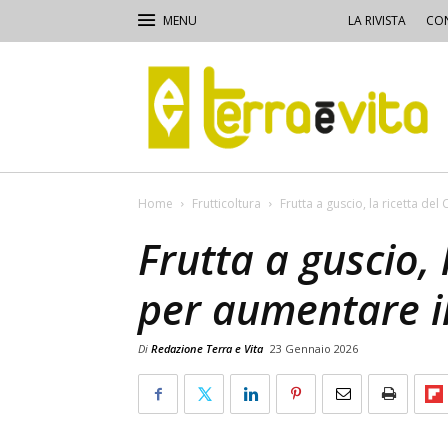
LA RIVISTA
CON
Terra
e
Vita
Home
Frutticoltura
Frutta a guscio, la ricetta del
Frutta a guscio, 
per aumentare il
Di
Redazione Terra e Vita
23 Gennaio 2026