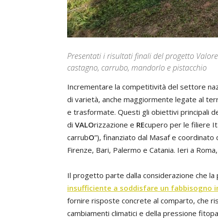
Presentati i risultati finali del progetto Val
castagno, carrubo, mandorlo e pistacchio
Incrementare la competitività del settore nazi
di varietà, anche maggiormente legate al terri
e trasformate. Questi gli obiettivi principali 
di
VALO
rizzazione e
RE
cupero per le filiere I
carrub
O
”), finanziato dal Masaf e coordinato 
Firenze, Bari, Palermo e Catania. Ieri a Roma, p
Il progetto parte dalla considerazione che la p
insufficiente a soddisfare un fabbisogno 
fornire risposte concrete al comparto, che ri
cambiamenti climatici e della pressione fitop