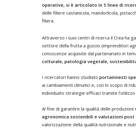
operative, si è articolato in 5 linee di ricer
delle filiere castanicola, mandorlicola, pistacc
filiera.
Attraverso i suoi centri di ricerca il Crea h
settore della frutta a guscio (imprenditori agri
conoscenze acquisite dal partenariato in tem
colturale, patologia vegetale, sostenibili
I ricercatori hanno studiato
portainnesti spe
ai cambiamenti climatici e, con lo scopo di ridu
individuato strategie efficaci tramite l’utilizzo
Al fine di garantire la qualità delle produzion
agronomica sostenibili e valutazioni post
valorizzazione della qualità nutrizionale e nut