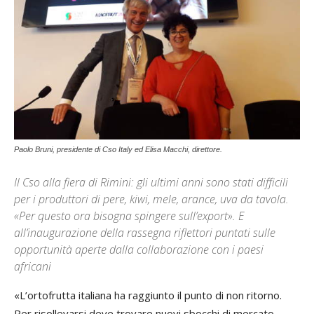
Paolo Bruni, presidente di Cso Italy ed Elisa Macchi, direttore.
Il Cso alla fiera di Rimini: gli ultimi anni sono stati difficili
per i produttori di pere, kiwi, mele, arance, uva da tavola.
«Per questo ora bisogna spingere sull’export». E
all’inaugurazione della rassegna riflettori puntati sulle
opportunità aperte dalla collaborazione con i paesi
africani
«L’ortofrutta italiana ha raggiunto il punto di non ritorno.
Per risollevarsi deve trovare nuovi sbocchi di mercato,