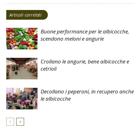
Articoli correlati
Buone performance per le albicocche,
scendono meloni e angurie
Crollano le angurie, bene albicocche e
cetrioli
Decollano i peperoni, in recupero anche
le albicocche