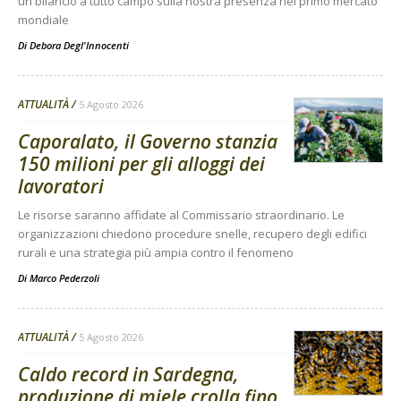
un bilancio a tutto campo sulla nostra presenza nel primo mercato
mondiale
Di
Debora Degl'Innocenti
ATTUALITÀ
5 Agosto 2026
Caporalato, il Governo stanzia
150 milioni per gli alloggi dei
lavoratori
Le risorse saranno affidate al Commissario straordinario. Le
organizzazioni chiedono procedure snelle, recupero degli edifici
rurali e una strategia più ampia contro il fenomeno
Di
Marco Pederzoli
ATTUALITÀ
5 Agosto 2026
Caldo record in Sardegna,
produzione di miele crolla fino