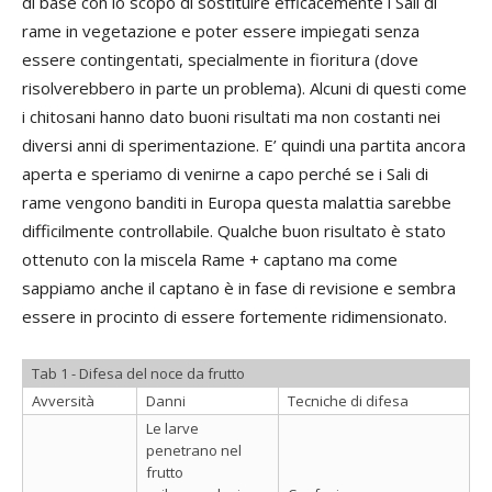
di base con lo scopo di sostituire efficacemente i Sali di
rame in vegetazione e poter essere impiegati senza
essere contingentati, specialmente in fioritura (dove
risolverebbero in parte un problema). Alcuni di questi come
i chitosani hanno dato buoni risultati ma non costanti nei
diversi anni di sperimentazione. E’ quindi una partita ancora
aperta e speriamo di venirne a capo perché se i Sali di
rame vengono banditi in Europa questa malattia sarebbe
difficilmente controllabile. Qualche buon risultato è stato
ottenuto con la miscela Rame + captano ma come
sappiamo anche il captano è in fase di revisione e sembra
essere in procinto di essere fortemente ridimensionato.
Tab 1 - Difesa del noce da frutto
Avversità
Danni
Tecniche di difesa
Le larve
penetrano nel
frutto