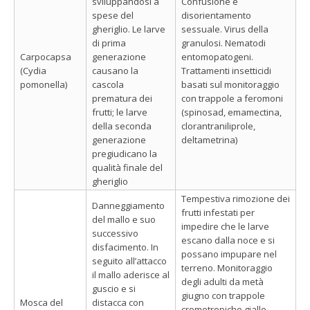
sviluppandosi a
Confusione e
spese del
disorientamento
gheriglio. Le larve
sessuale. Virus della
di prima
granulosi. Nematodi
Carpocapsa
generazione
entomopatogeni.
(Cydia
causano la
Trattamenti insetticidi
pomonella)
cascola
basati sul monitoraggio
prematura dei
con trappole a feromoni
frutti; le larve
(spinosad, emamectina,
della seconda
clorantraniliprole,
generazione
deltametrina)
pregiudicano la
qualità finale del
gheriglio
Tempestiva rimozione dei
Danneggiamento
frutti infestati per
del mallo e suo
impedire che le larve
successivo
escano dalla noce e si
disfacimento. In
possano impupare nel
seguito all’attacco
terreno. Monitoraggio
il mallo aderisce al
degli adulti da metà
guscio e si
giugno con trappole
Mosca del
distacca con
cromotropiche gialle