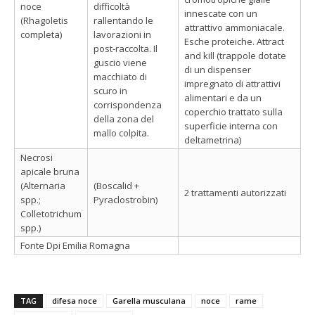
noce
difficoltà
innescate con un
(Rhagoletis
rallentando le
attrattivo ammoniacale.
completa)
lavorazioni in
Esche proteiche. Attract
post-raccolta. Il
and kill (trappole dotate
guscio viene
di un dispenser
macchiato di
impregnato di attrattivi
scuro in
alimentari e da un
corrispondenza
coperchio trattato sulla
della zona del
superficie interna con
mallo colpita.
deltametrina)
Necrosi
apicale bruna
(Alternaria
(Boscalid +
2 trattamenti autorizzati
spp.;
Pyraclostrobin)
Colletotrichum
spp.)
Fonte Dpi Emilia Romagna
TAG
difesa noce
Garella musculana
noce
rame