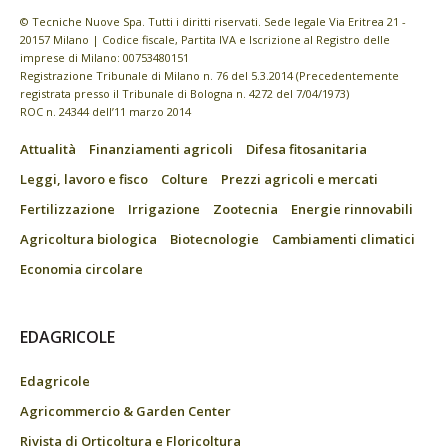
© Tecniche Nuove Spa. Tutti i diritti riservati. Sede legale Via Eritrea 21 -
20157 Milano | Codice fiscale, Partita IVA e Iscrizione al Registro delle
imprese di Milano: 00753480151
Registrazione Tribunale di Milano n. 76 del 5.3.2014 (Precedentemente
registrata presso il Tribunale di Bologna n. 4272 del 7/04/1973)
ROC n. 24344 dell’11 marzo 2014
Attualità
Finanziamenti agricoli
Difesa fitosanitaria
Leggi, lavoro e fisco
Colture
Prezzi agricoli e mercati
Fertilizzazione
Irrigazione
Zootecnia
Energie rinnovabili
Agricoltura biologica
Biotecnologie
Cambiamenti climatici
Economia circolare
EDAGRICOLE
Edagricole
Agricommercio & Garden Center
Rivista di Orticoltura e Floricoltura