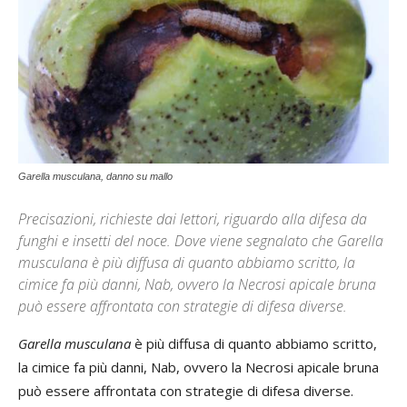
Garella musculana, danno su mallo
Precisazioni, richieste dai lettori, riguardo alla difesa da
funghi e insetti del noce. Dove viene segnalato che Garella
musculana è più diffusa di quanto abbiamo scritto, la
cimice fa più danni, Nab, ovvero la Necrosi apicale bruna
può essere affrontata con strategie di difesa diverse.
Garella musculana
è più diffusa di quanto abbiamo scritto,
la cimice fa più danni, Nab, ovvero la Necrosi apicale bruna
può essere affrontata con strategie di difesa diverse.