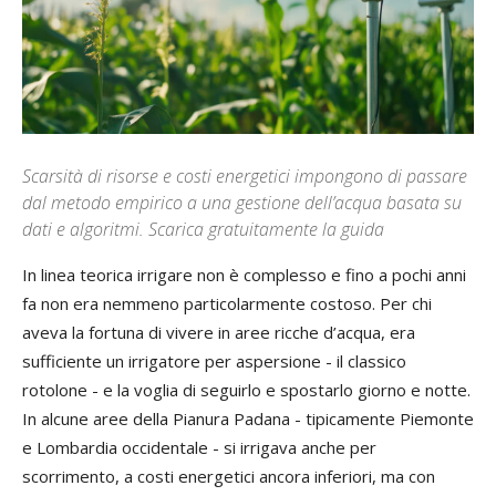
Scarsità di risorse e costi energetici impongono di passare
dal metodo empirico a una gestione dell’acqua basata su
dati e algoritmi. Scarica gratuitamente la guida
In linea teorica irrigare non è complesso e fino a pochi anni
fa non era nemmeno particolarmente costoso. Per chi
aveva la fortuna di vivere in aree ricche d’acqua, era
sufficiente un irrigatore per aspersione - il classico
rotolone - e la voglia di seguirlo e spostarlo giorno e notte.
In alcune aree della Pianura Padana - tipicamente Piemonte
e Lombardia occidentale - si irrigava anche per
scorrimento, a costi energetici ancora inferiori, ma con