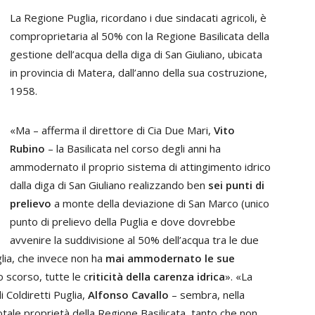
La Regione Puglia, ricordano i due sindacati agricoli, è
comproprietaria al 50% con la Regione Basilicata della
gestione dell’acqua della diga di San Giuliano, ubicata
in provincia di Matera, dall’anno della sua costruzione,
1958.
«Ma – afferma il direttore di Cia Due Mari,
Vito
Rubino
– la Basilicata nel corso degli anni ha
ammodernato il proprio sistema di attingimento idrico
dalla diga di San Giuliano realizzando ben
sei punti di
prelievo
a monte della deviazione di San Marco (unico
punto di prelievo della Puglia e dove dovrebbe
avvenire la suddivisione al 50% dell’acqua tra le due
glia, che invece non ha
mai ammodernato le sue
o scorso, tutte le c
riticità della carenza idrica
». «La
i Coldiretti Puglia,
Alfonso Cavallo
– sembra, nella
totale proprietà della Regione Basilicata, tanto che non