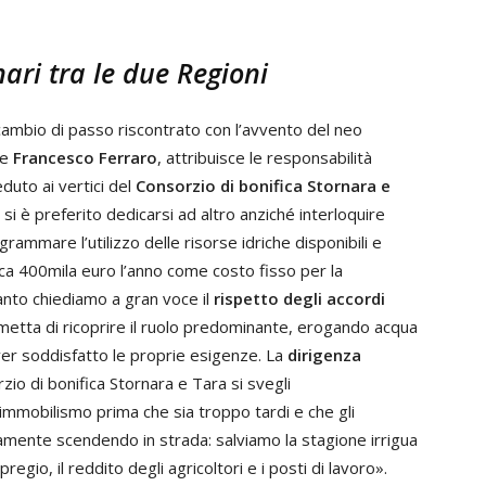
nari tra le due Regioni
ambio di passo riscontrato con l’avvento del neo
se
Francesco Ferraro
, attribuisce le responsabilità
duto ai vertici del
Consorzio di bonifica Stornara e
 si è preferito dedicarsi ad altro anziché interloquire
rammare l’utilizzo delle risorse idriche disponibili e
irca 400mila euro l’anno come costo fisso per la
anto chiediamo a gran voce il
rispetto degli accordi
etta di ricoprire il ruolo predominante, erogando acqua
ver soddisfatto le proprie esigenze. La
dirigenza
zio di bonifica Stornara e Tara si svegli
immobilismo prima che sia troppo tardi e che gli
mamente scendendo in strada: salviamo la stagione irrigua
regio, il reddito degli agricoltori e i posti di lavoro».