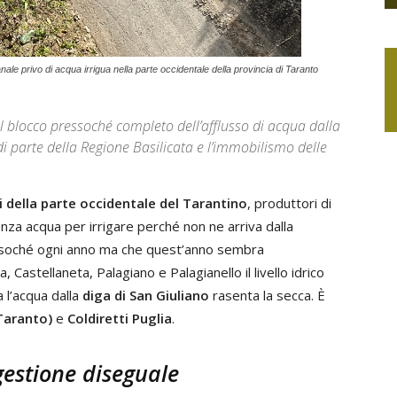
anale privo di acqua irrigua nella parte occidentale della provincia di Taranto
l blocco pressoché completo dell’afflusso di acqua dalla
i parte della Regione Basilicata e l’immobilismo delle
i della parte occidentale del Tarantino
, produttori di
enza acqua per irrigare perché non ne arriva dalla
ressoché ogni anno ma che quest’anno sembra
 Castellaneta, Palagiano e Palagianello il livello idrico
 l’acqua dalla
diga di San Giuliano
rasenta la secca. È
 Taranto)
e
Coldiretti Puglia
.
gestione diseguale