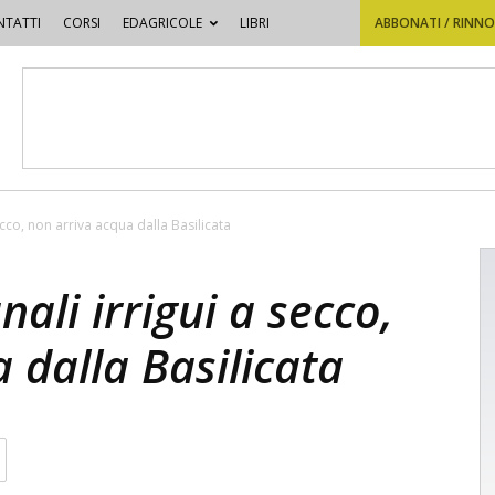
TATTI
CORSI
EDAGRICOLE
LIBRI
ABBONATI / RINN
ecco, non arriva acqua dalla Basilicata
ali irrigui a secco,
 dalla Basilicata