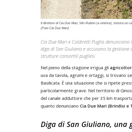
Il direttore di Cia Due Mari, Vito Rubino (a sinistra), mostra un c
(Foto Cia Due Mari)
Cia Due Mari e Coldiretti Puglia denunciano i
diga di San Giuliano e accusano la gestione d
strutture consortili pugliesi
Nel pieno della stagione irrigua gli
agricoltor
uva da tavola, agrumi e ortaggi, si trovano s
Basilicata. È una situazione che si ripete p
particolarmente grave. Nel territorio di Ginosa,
del canale adduttore che per 35 km trasporta
quanto denunciano
Cia Due Mari (Brindisi e
Diga di San Giuliano, una 