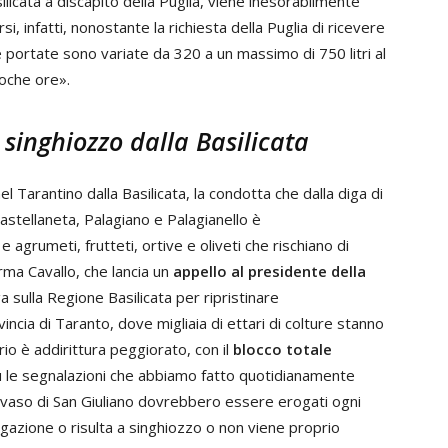
ilicata a discapito della Puglia, viene inesorabilmente
rsi, infatti, nonostante la richiesta della Puglia di ricevere
le portate sono variate da 320 a un massimo di 750 litri al
oche ore».
singhiozzo dalla Basilicata
Tarantino dalla Basilicata, la condotta che dalla diga di
Castellaneta, Palagiano e Palagianello è
grumeti, frutteti, ortive e oliveti che rischiano di
rma Cavallo, che lancia un
appello al presidente della
 sulla Regione Basilicata per ripristinare
cia di Taranto, dove migliaia di ettari di colture stanno
o è addirittura peggiorato, con il
blocco totale
iù le segnalazioni che abbiamo fatto quotidianamente
l’invaso di San Giuliano dovrebbero essere erogati ogni
ogazione o risulta a singhiozzo o non viene proprio