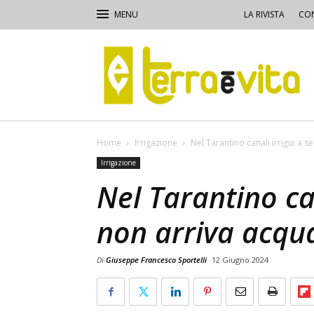
LA RIVISTA
CON
Terra
e
Vita
Home
Irrigazione
Nel Tarantino canali irrigui a s
Irrigazione
Nel Tarantino can
non arriva acqua
Di
Giuseppe Francesco Sportelli
12 Giugno 2024