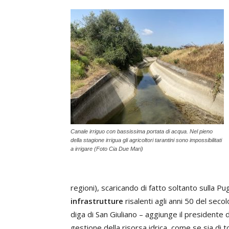
Canale irriguo con bassissima portata di acqua. Nel pieno
della stagione irrigua gli agricoltori tarantini sono impossibilitati
a irrigare (Foto Cia Due Mari)
regioni), scaricando di fatto soltanto sulla Pu
infrastrutture
risalenti agli anni 50 del secol
diga di San Giuliano – aggiunge il presidente d
gestione della risorsa idrica, come se sia di 