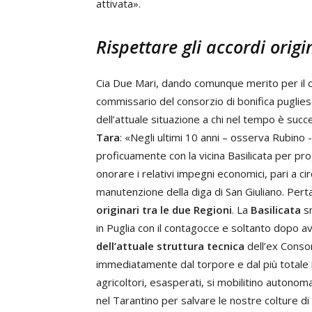
attivata».
Rispettare gli accordi origi
Cia Due Mari, dando comunque merito per il c
commissario del consorzio di bonifica puglie
dell’attuale situazione a chi nel tempo è succe
Tara
: «Negli ultimi 10 anni – osserva Rubino -
proficuamente con la vicina Basilicata per prog
onorare i relativi impegni economici, pari a c
manutenzione della diga di San Giuliano. Pert
originari tra le due Regioni
. La
Basilicata
sm
in Puglia con il contagocce e soltanto dopo a
dell’attuale struttura tecnica
dell’ex Consor
immediatamente dal torpore e dal più totale 
agricoltori, esasperati, si mobilitino autono
nel Tarantino per salvare le nostre colture di p