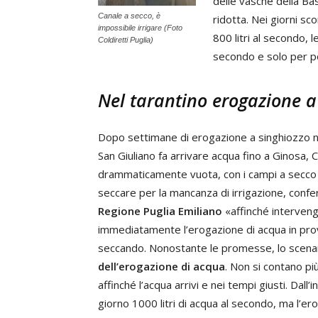
delle vasche della Bas
Canale a secco, è
ridotta. Nei giorni sco
impossibile irrigare (Foto
800 litri al secondo, 
Coldiretti Puglia)
secondo e solo per p
Nel tarantino erogazione a 
Dopo settimane di erogazione a singhiozzo nel 
San Giuliano fa arrivare acqua fino a Ginosa, 
drammaticamente vuota, con i campi a secco e a
seccare per la mancanza di irrigazione, confe
Regione Puglia Emiliano
«affinché intervenga
immediatamente l’erogazione di acqua in provin
seccando. Nonostante le promesse, lo scenari
dell’erogazione di acqua
. Non si contano p
affinché l’acqua arrivi e nei tempi giusti. Dal
giorno 1000 litri di acqua al secondo, ma l’er