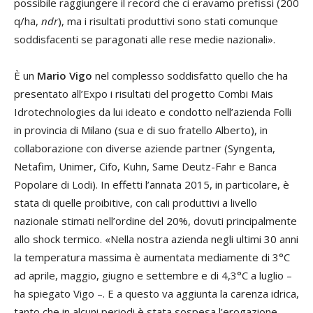
possibile raggiungere il record che ci eravamo prefissi (200
q/ha,
ndr
), ma i risultati produttivi sono stati comunque
soddisfacenti se paragonati alle rese medie nazionali».
È un
Mario Vigo
nel complesso soddisfatto quello che ha
presentato all’Expo i risultati del progetto Combi Mais
Idrotechnologies da lui ideato e condotto nell’azienda Folli
in provincia di Milano (sua e di suo fratello Alberto), in
collaborazione con diverse aziende partner (Syngenta,
Netafim, Unimer, Cifo, Kuhn, Same Deutz-Fahr e Banca
Popolare di Lodi). In effetti l’annata 2015, in particolare, è
stata di quelle proibitive, con cali produttivi a livello
nazionale stimati nell’ordine del 20%, dovuti principalmente
allo shock termico. «Nella nostra azienda negli ultimi 30 anni
la temperatura massima è aumentata mediamente di 3°C
ad aprile, maggio, giugno e settembre e di 4,3°C a luglio –
ha spiegato Vigo –. E a questo va aggiunta la carenza idrica,
tanto che in alcuni periodi è stata sospesa l’erogazione