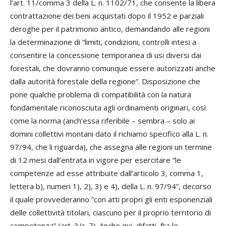
l’art. 11/comma 3 della L. n. 1102/71, che consente la libera
contrattazione dei beni acquistati dopo il 1952 e parziali
deroghe per il patrimonio antico, demandando alle regioni
la determinazione di “limiti, condizioni, controlli intesi a
consentire la concessione temporanea di usi diversi dai
forestali, che dovranno comunque essere autorizzati anche
dalla autorità forestale della regione”. Disposizione che
pone qualche problema di compatibilità con la natura
fondamentale riconosciuta agli ordinamenti originari, così
come la norma (anch’essa riferibile – sembra – solo ai
domini collettivi montani dato il richiamo specifico alla L. n.
97/94, che li riguarda), che assegna alle regioni un termine
di 12 mesi dall’entrata in vigore per esercitare “le
competenze ad esse attribuite dall’articolo 3, comma 1,
lettera b), numeri 1), 2), 3) e 4), della L. n. 97/94”, decorso
il quale provvederanno ”con atti propri gli enti esponenziali
delle collettività titolari, ciascuno per il proprio territorio di
competenza” (art. 3/c. 7). Anche qui, difatti, fra le