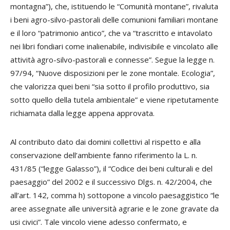
montagna”), che, istituendo le “Comunità montane”, rivaluta
i beni agro-silvo-pastorali delle comunioni familiari montane
e il loro “patrimonio antico”, che va “trascritto e intavolato
nei libri fondiari come inalienabile, indivisibile e vincolato alle
attività agro-silvo-pastorali e connesse”. Segue la legge n.
97/94, “Nuove disposizioni per le zone montale. Ecologia”,
che valorizza quei beni “sia sotto il profilo produttivo, sia
sotto quello della tutela ambientale” e viene ripetutamente
richiamata dalla legge appena approvata.
Al contributo dato dai domini collettivi al rispetto e alla
conservazione dell’ambiente fanno riferimento la L. n.
431/85 (“legge Galasso”), il “Codice dei beni culturali e del
paesaggio” del 2002 e il successivo Dlgs. n. 42/2004, che
all’art. 142, comma h) sottopone a vincolo paesaggistico “le
aree assegnate alle università agrarie e le zone gravate da
usi civici”. Tale vincolo viene adesso confermato, e