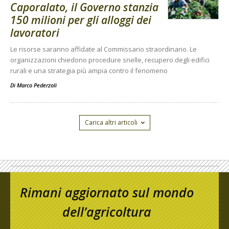
Caporalato, il Governo stanzia
150 milioni per gli alloggi dei
lavoratori
Le risorse saranno affidate al Commissario straordinario. Le
organizzazioni chiedono procedure snelle, recupero degli edifici
rurali e una strategia più ampia contro il fenomeno
Di
Marco Pederzoli
Carica altri articoli
Rimani aggiornato sul mondo
dell’agricoltura