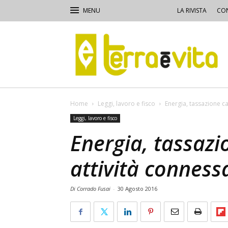
LA RIVISTA
CON
Terra
e
Vita
Home
Leggi, lavoro e fisco
Energia, tassazione ca
Leggi, lavoro e fisco
Energia, tassazi
attività conness
Di Corrado Fusai
-
30 Agosto 2016