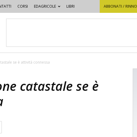
TATTI
CORSI
EDAGRICOLE
LIBRI
ABBONATI / RINN
tastale se è attività connessa
one catastale se è
a