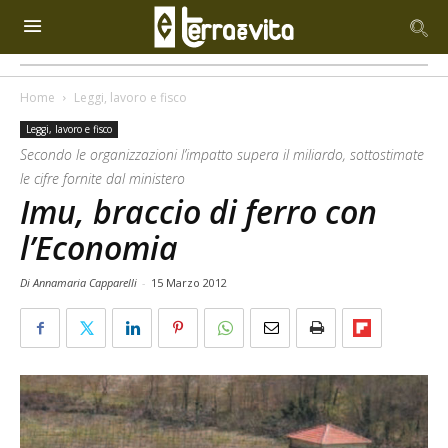
Home
Leggi, lavoro e fisco
Leggi, lavoro e fisco
Secondo le organizzazioni l’impatto supera il miliardo, sottostimate
le cifre fornite dal ministero
Imu, braccio di ferro con
l’Economia
Di Annamaria Capparelli
-
15 Marzo 2012