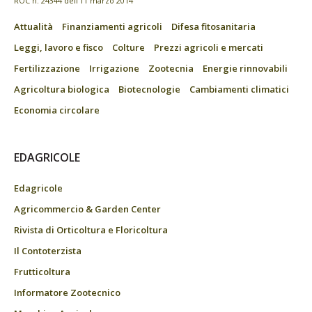
ROC n. 24344 dell’11 marzo 2014
Attualità
Finanziamenti agricoli
Difesa fitosanitaria
Leggi, lavoro e fisco
Colture
Prezzi agricoli e mercati
Fertilizzazione
Irrigazione
Zootecnia
Energie rinnovabili
Agricoltura biologica
Biotecnologie
Cambiamenti climatici
Economia circolare
EDAGRICOLE
Edagricole
Agricommercio & Garden Center
Rivista di Orticoltura e Floricoltura
Il Contoterzista
Frutticoltura
Informatore Zootecnico