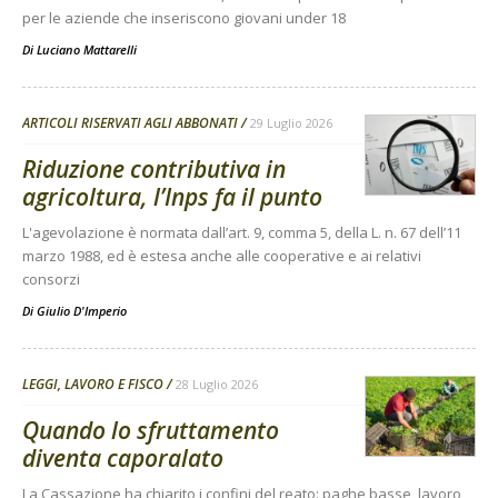
per le aziende che inseriscono giovani under 18
Di
Luciano Mattarelli
ARTICOLI RISERVATI AGLI ABBONATI
29 Luglio 2026
Riduzione contributiva in
agricoltura, l’Inps fa il punto
L'agevolazione è normata dall’art. 9, comma 5, della L. n. 67 dell’11
marzo 1988, ed è estesa anche alle cooperative e ai relativi
consorzi
Di
Giulio D'Imperio
LEGGI, LAVORO E FISCO
28 Luglio 2026
Quando lo sfruttamento
diventa caporalato
La Cassazione ha chiarito i confini del reato: paghe basse, lavoro