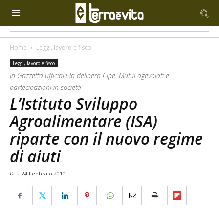
Home
Leggi, lavoro e fisco
Leggi, lavoro e fisco
In Gazzetta ufficiale la delibera Cipe. Mutui agevolati e
partecipazioni in società
L’Istituto Sviluppo
Agroalimentare (ISA)
riparte con il nuovo regime
di aiuti
Di
-
24 Febbraio 2010