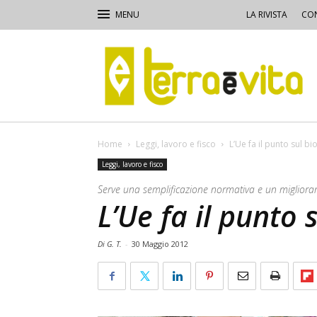
LA RIVISTA
CON
Terra
e
Vita
Home
Leggi, lavoro e fisco
L’Ue fa il punto sul bi
Leggi, lavoro e fisco
Serve una semplificazione normativa e un miglioram
L’Ue fa il punto 
Di G. T.
-
30 Maggio 2012