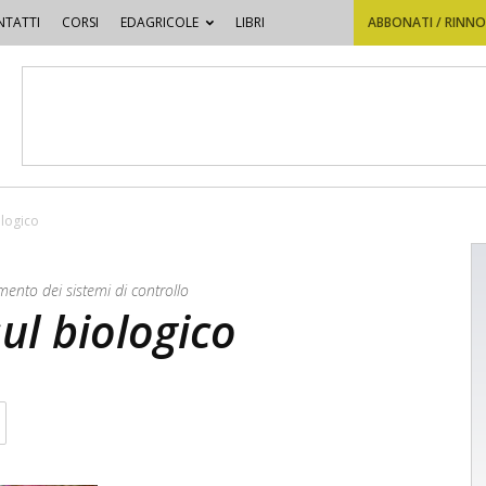
TATTI
CORSI
EDAGRICOLE
LIBRI
ABBONATI / RINN
ologico
ento dei sistemi di controllo
sul biologico