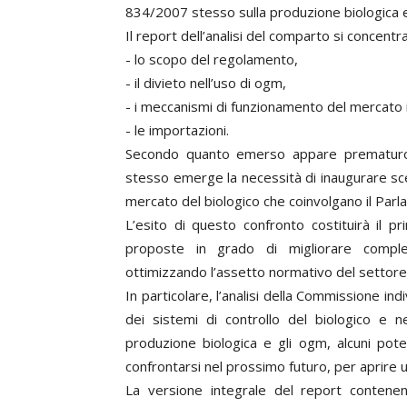
834/2007 stesso sulla produzione biologica e l
Il report dell’analisi del comparto si concentra
- lo scopo del regolamento,
- il divieto nell’uso di ogm,
- i meccanismi di funzionamento del mercato i
- le importazioni.
Secondo quanto emerso appare prematuro 
stesso emerge la necessità di inaugurare sce
mercato del biologico che coinvolgano il Parla
L’esito di questo confronto costituirà il p
proposte in grado di migliorare comples
ottimizzando l’assetto normativo del settore
In particolare, l’analisi della Commissione in
dei sistemi di controllo del biologico e ne
produzione biologica e gli ogm, alcuni poten
confrontarsi nel prossimo futuro, per aprire 
La versione integrale del report contenent