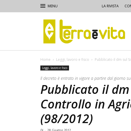
LA RIVISTA
CON
Terra
e
Vita
Home
Leggi, lavoro e fisco
Pubblicato il dm sul S
Leggi, lavoro e fisco
Il decreto è entrato in vigore a partire dal giorno s
Pubblicato il dm
Controllo in Agr
(98/2012)
Di
-
28 Giugno 2012