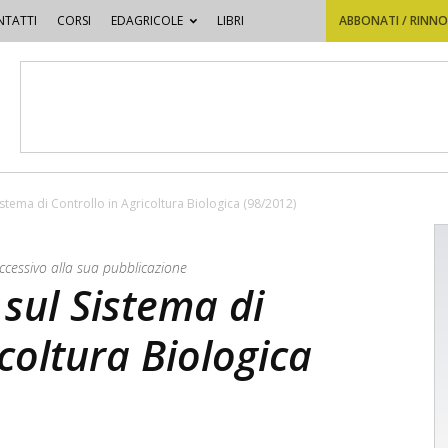
TATTI
CORSI
EDAGRICOLE
LIBRI
ABBONATI / RINN
istema di Controllo in Agricoltura Biologica (98/2012)
uccessivo alla sua pubblicazione
 sul Sistema di
icoltura Biologica