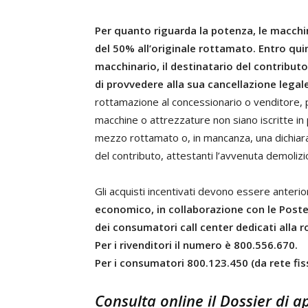
Per quanto riguarda la potenza, le macch
del 50% all’originale rottamato.
Entro qui
macchinario, il destinatario del contributo
di provvedere alla sua cancellazione legal
rottamazione al concessionario o venditore, p
macchine o attrezzature non siano iscritte in 
mezzo rottamato o, in mancanza, una dichiaraz
del contributo, attestanti l’avvenuta demolizi
Gli acquisti incentivati devono essere anteri
economico, in collaborazione con le Poste 
dei consumatori call center dedicati alla 
Per i rivenditori il numero è 800.556.670.
Per i consumatori 800.123.450 (da rete fis
Consulta online il Dossier di 