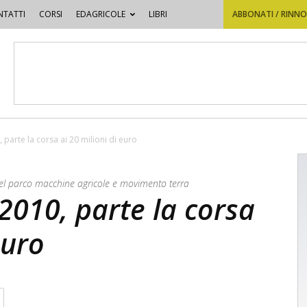
TATTI
CORSI
EDAGRICOLE
LIBRI
ABBONATI / RINN
rte la corsa ai 20 milioni di euro
o del parco macchine agricole e movimento terra
10, parte la corsa
euro