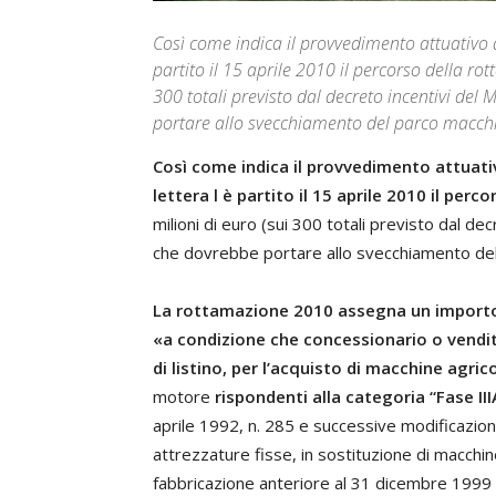
Così come indica il provvedimento attuativo de
partito il 15 aprile 2010 il percorso della ro
300 totali previsto dal decreto incentivi del
portare allo svecchiamento del parco macchi
Così come indica il provvedimento attuativ
lettera l è partito il 15 aprile 2010 il per
milioni di euro (sui 300 totali previsto dal de
che dovrebbe portare allo svecchiamento del
La rottamazione 2010 assegna un importo 
«a condizione che concessionario o vendit
di listino, per l’acquisto di macchine agr
motore
rispondenti alla categoria “Fase III
aprile 1992, n. 285 e successive modificazion
attrezzature fisse, in sostituzione di macchi
fabbricazione anteriore al 31 dicembre 1999 d