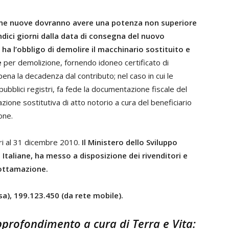
ine nuove dovranno avere una potenza non superiore
ndici giorni dalla data di consegna del nuovo
 ha l’obbligo di demolire il macchinario sostituito e
e
per demolizione, fornendo idoneo certificato di
ena la decadenza dal contributo; nel caso in cui le
pubblici registri, fa fede la documentazione fiscale del
ione sostitutiva di atto notorio a cura del beneficiario
one.
ori al 31 dicembre 2010.
Il Ministero dello Sviluppo
Italiane, ha messo a disposizione dei rivenditori e
rottamazione.
sa), 199.123.450 (da rete mobile).
approfondimento a cura di Terra e Vita
: