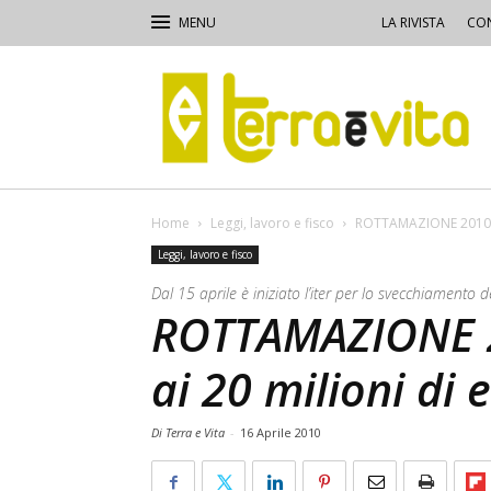
LA RIVISTA
CON
Terra
e
Vita
Home
Leggi, lavoro e fisco
ROTTAMAZIONE 2010, pa
Leggi, lavoro e fisco
Dal 15 aprile è iniziato l’iter per lo svecchiament
ROTTAMAZIONE 20
ai 20 milioni di 
Di Terra e Vita
-
16 Aprile 2010