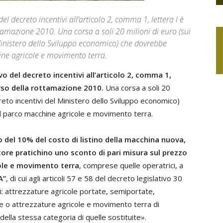
l decreto incentivi all’articolo 2, comma 1, lettera l è
ttamazione 2010. Una corsa a soli 20 milioni di euro (sui
 Ministero dello Sviluppo economico) che dovrebbe
ne agricole e movimento terra.
o del decreto incentivi all’articolo 2, comma 1,
corso della rottamazione 2010.
Una corsa a soli 20
creto incentivi del Ministero dello Sviluppo economico)
 parco macchine agricole e movimento terra.
del 10% del costo di listino della macchina nuova,
ore pratichino uno sconto di pari misura sul prezzo
icole e movimento terra
, comprese quelle operatrici, a
A”
, di cui agli articoli 57 e 58 del decreto legislativo 30
i: attrezzature agricole portate, semiportate,
ne o attrezzature agricole e movimento terra di
ella stessa categoria di quelle sostituite».