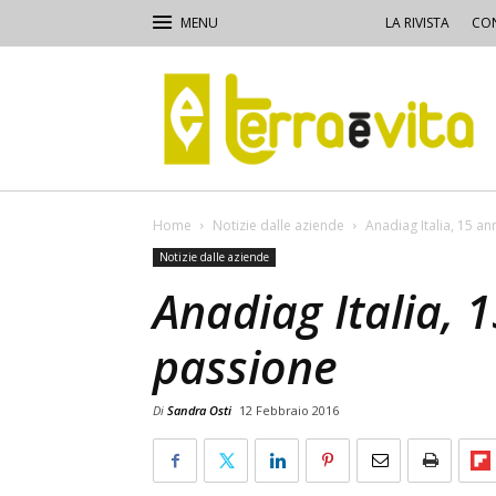
LA RIVISTA
CON
Terra
e
Vita
Home
Notizie dalle aziende
Anadiag Italia, 15 an
Notizie dalle aziende
Anadiag Italia, 
passione
Di
Sandra Osti
12 Febbraio 2016