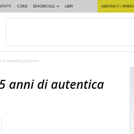
TATTI
CORSI
EDAGRICOLE
LIBRI
ABBONATI / RINN
ni di autentica passione
15 anni di autentica