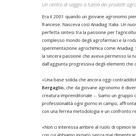
Un centro di saggio a tutela dei prodotti agr
Era il 2001 quando un giovane agronomo piemo
francese. Nasceva così Anadiag Italia. Un nuo
perfetta sintesi tra la passione per l’agricol
complesso mondo degli agrofarmaci e la roda
sperimentazione agrochimica come Anadiag. S
la sincera passione che aveva permesso la nas
dall’aggiunta progressiva degli elementi che 
«Una base solida che ancora oggi contraddist
Bergaglio
, che da giovane agronomo è divent
creatura imprenditoriale –. Siamo un gruppo 
professionalità ogni giorno in campo, affront
con una ferrea metodologia e un confronto r
«Non ci interessa ambire al ruolo di opinion 
con cui abbiamo iniziato senza mai dimenticare