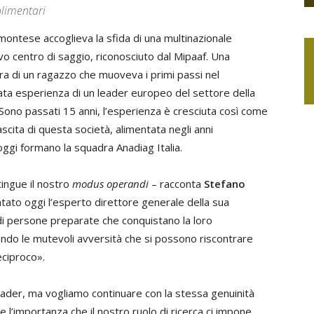
olimentari
ntese accoglieva la sfida di una multinazionale
vo centro di saggio, riconosciuto dal Mipaaf. Una
tura di un ragazzo che muoveva i primi passi nel
ta esperienza di un leader europeo del settore della
ono passati 15 anni, l’esperienza è cresciuta così come
cita di questa società, alimentata negli anni
oggi formano la squadra Anadiag Italia.
ingue il nostro
modus operandi
– racconta
Stefano
ato oggi l’esperto direttore generale della sua
di persone preparate che conquistano la loro
ando le mutevoli avversità che si possono riscontrare
eciproco».
leader, ma vogliamo continuare con la stessa genuinità
 l’importanza che il nostro ruolo di ricerca ci impone