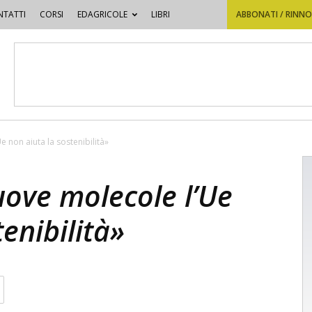
TATTI
CORSI
EDAGRICOLE
LIBRI
ABBONATI / RINN
 non aiuta la sostenibilità»
uove molecole l’Ue
enibilità»