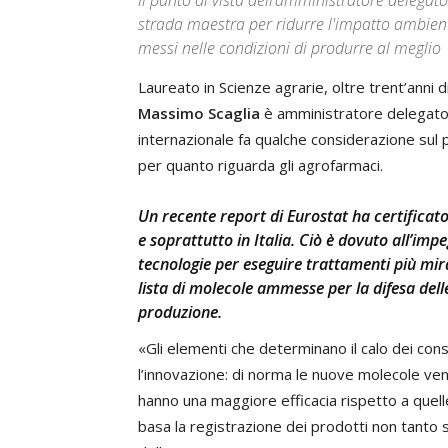
Il punto di vista dell’amministratore delegat
strada maestra per ridurre l'impatto ambiental
messi nelle condizioni di produrre al meglio
Laureato in Scienze agrarie, oltre trent’anni 
Massimo Scaglia
è amministratore delegato
internazionale fa qualche considerazione sul p
per quanto riguarda gli agrofarmaci.
Un recente report di Eurostat ha certificato
e soprattutto in Italia
. Ciò è dovuto all’imp
tecnologie per eseguire trattamenti più mir
lista di molecole ammesse per la difesa delle
produzione.
«Gli elementi che determinano il calo dei cons
l’innovazione: di norma le nuove molecole ve
hanno una maggiore efficacia rispetto a quel
basa la registrazione dei prodotti non tanto s