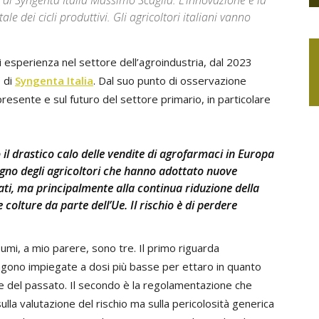
o di Syngenta Italia Massimo Scaglia. L’innovazione è la
e dei cicli produttivi. Gli agricoltori italiani vanno
di esperienza nel settore dell’agroindustria, dal 2023
 di
Syngenta Italia
. Dal suo punto di osservazione
resente e sul futuro del settore primario, in particolare
 il
drastico calo delle vendite di agrofarmaci in Europa
egno degli agricoltori che hanno adottato nuove
ati, ma principalmente alla continua riduzione della
 colture da parte dell’Ue. Il rischio è di perdere
umi, a mio parere, sono tre. Il primo riguarda
ngono impiegate a dosi più basse per ettaro in quanto
le del passato. Il secondo è la regolamentazione che
ulla valutazione del rischio ma sulla pericolosità generica