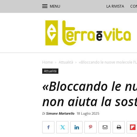
LA RIVISTA
CON
Terra
e
Vita
Home
Attualità
«Bloccando le nuove molecole l’Ue
Attualità
«Bloccando le n
non aiuta la sost
Di
Simone Martarello
18 Luglio 2025