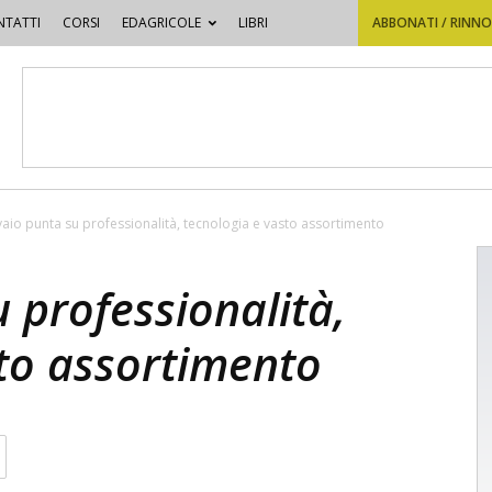
TATTI
CORSI
EDAGRICOLE
LIBRI
ABBONATI / RINN
vivaio punta su professionalità, tecnologia e vasto assortimento
u professionalità,
sto assortimento