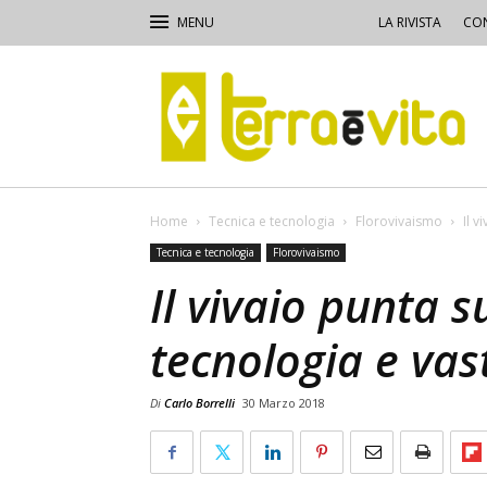
LA RIVISTA
CON
Terra
e
Vita
Home
Tecnica e tecnologia
Florovivaismo
Il 
Tecnica e tecnologia
Florovivaismo
Il vivaio punta s
tecnologia e va
Di
Carlo Borrelli
30 Marzo 2018