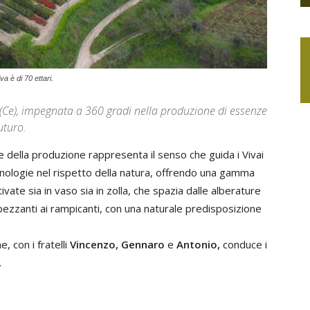
va è di 70 ettari.
(Ce), impegnata a 360 gradi nella produzione di essenze
uturo.
 della produzione rappresenta il senso che guida i Vivai
cnologie nel rispetto della natura, offrendo una gamma
ivate sia in vaso sia in zolla, che spazia dalle alberature
appezzanti ai rampicanti, con una naturale predisposizione
e, con i fratelli
Vincenzo, Gennaro
e
Antonio,
conduce i
.