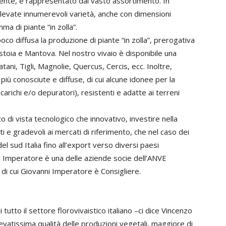
nte, è rappresentato dal vasto assortimento. In
levate innumerevoli varietà, anche con dimensioni
ma di piante “in zolla”.
co diffusa la produzione di piante “in zolla”, prerogativa
Pistoia e Mantova. Nel nostro vivaio è disponibile una
tani, Tigli, Magnolie, Quercus, Cercis, ecc. Inoltre,
più conosciute e diffuse, di cui alcune idonee per la
scarichi e/o depuratori), resistenti e adatte ai terreni
 di vista tecnologico che innovativo, investire nella
 e gradevoli ai mercati di riferimento, che nel caso dei
el sud Italia fino all’export verso diversi paesi
ai Imperatore è una delle aziende socie dell’ANVE
 di cui Giovanni Imperatore è Consigliere.
tutto il settore florovivaistico italiano –ci dice Vincenzo
levatissima qualità delle produzioni vegetali, maggiore di