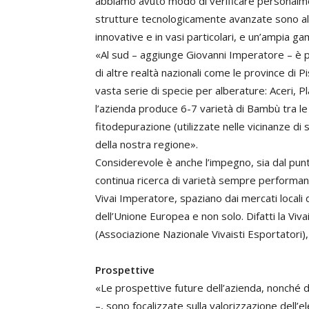
abbiamo avuto modo di verificare personalme
strutture tecnologicamente avanzate sono al
innovative e in vasi particolari, e un’ampia gam
«Al sud – aggiunge Giovanni Imperatore – è po
di altre realtà nazionali come le province di 
vasta serie di specie per alberature: Aceri, Pla
l’azienda produce 6-7 varietà di Bambù tra le 
fitodepurazione (utilizzate nelle vicinanze di 
della nostra regione».
Considerevole è anche l’impegno, sia dal punto
continua ricerca di varietà sempre performanti
Vivai Imperatore, spaziano dai mercati locali d
dell’Unione Europea e non solo. Difatti la Viv
(Associazione Nazionale Vivaisti Esportatori),
Prospettive
«Le prospettive future dell’azienda, nonché di 
–, sono focalizzate sulla valorizzazione dell’e