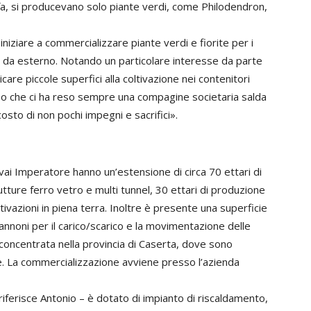
i fa, si producevano solo piante verdi, come Philodendron,
ziare a commercializzare piante verdi e fiorite per i
e da esterno. Notando un particolare interesse da parte
care piccole superfici alla coltivazione nei contenitori
empo che ci ha reso sempre una compagine societaria salda
osto di non pochi impegni e sacrifici».
vai Imperatore hanno un’estensione di circa 70 ettari di
rutture ferro vetro e multi tunnel, 30 ettari di produzione
tivazioni in piena terra. Inoltre è presente una superficie
apannoni per il carico/scarico e la movimentazione delle
 concentrata nella provincia di Caserta, dove sono
ione. La commercializzazione avviene presso l’azienda
riferisce Antonio – è dotato di impianto di riscaldamento,