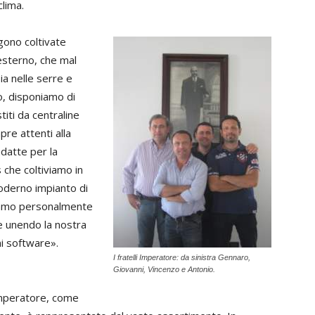
lima.
gono coltivate
 esterno, che mal
a nelle serre e
o, disponiamo di
titi da centraline
pre attenti alla
datte per la
 che coltiviamo in
moderno impianto di
uliamo personalmente
ne unendo la nostra
ni software».
I fratelli Imperatore: da sinistra Gennaro,
Giovanni, Vincenzo e Antonio.
 Imperatore, come