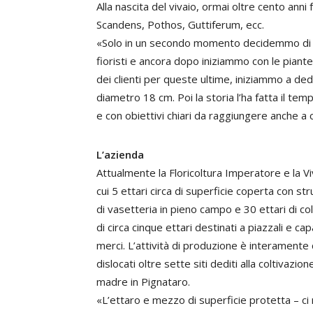
Alla nascita del vivaio, ormai oltre cento ann
Scandens, Pothos, Guttiferum, ecc.
«Solo in un secondo momento decidemmo di ini
fioristi e ancora dopo iniziammo con le piant
dei clienti per queste ultime, iniziammo a dedi
diametro 18 cm. Poi la storia l’ha fatta il t
e con obiettivi chiari da raggiungere anche a c
L’azienda
Attualmente la Floricoltura Imperatore e la Vi
cui 5 ettari circa di superficie coperta con st
di vasetteria in pieno campo e 30 ettari di col
di circa cinque ettari destinati a piazzali e c
merci. L’attività di produzione è interamente
dislocati oltre sette siti dediti alla coltivaz
madre in Pignataro.
«L’ettaro e mezzo di superficie protetta – ci 