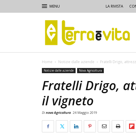
LA RIVISTA
CON
Terra
e
Vita
Home
Notizie dalle aziende
Fratelli Drigo, attrez
Notizie dalle aziende
Nova Agricoltura
Fratelli Drigo, 
il vigneto
Di
nova Agricoltura
24 Maggio 2019