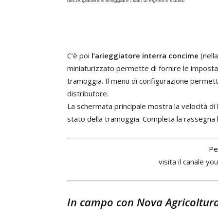
decompattare e arieggiare i filari di vigneti e frutteti
C’è poi
l’arieggiatore interra concime
(nella
miniaturizzato permette di fornire le impostaz
tramoggia. Il menu di configurazione permette 
distributore.
La schermata principale mostra la velocità di 
stato della tramoggia. Completa la rassegna l
Pe
visita il canale yo
In campo con Nova Agricoltura