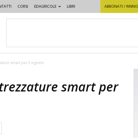
TATTI
CORSI
EDAGRICOLE
LIBRI
ABBONATI / RINN
zature smart per il vigneto
attrezzature smart per