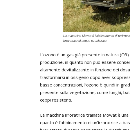
La macchina Mowat è l’abbinamento di un’irrora
brevettato di acqua ozonizzata
L’ozono è un gas già presente in natura (O3
produzione, in quanto non può essere conserv
altamente devitalizzante in funzione dei dosag
trasformarsi in ossigeno dopo aver soppresso 
basse concentrazioni, l’ozono è quindi in grad
presente sulla vegetazione, come funghi, batt
ceppi resistenti.
La macchina irroratrice trainata Mowat è una n
quanto è l’abbinamento di un’irroratrice a b