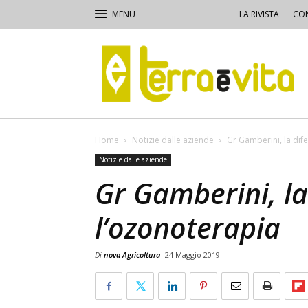
LA RIVISTA
CON
Terra
e
Vita
Home
Notizie dalle aziende
Gr Gamberini, la dif
Notizie dalle aziende
Gr Gamberini, la
l’ozonoterapia
Di
nova Agricoltura
24 Maggio 2019