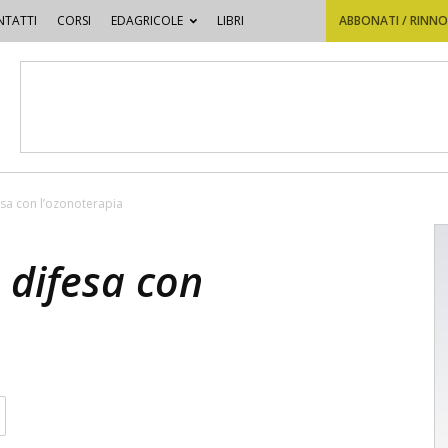
TATTI
CORSI
EDAGRICOLE
LIBRI
ABBONATI / RINN
esa con l’ozonoterapia
 difesa con