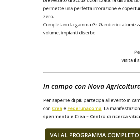
brevettato di acqua ozonizzata: la distribuzio
permette una perfetta irrorazione e copertura
zero.
Completano la gamma Gr Gamberini atomizzato
volume, impianti diserbo.
Pe
visita il 
In campo con Nova Agricoltura
Per saperne di più partecipa all’evento in c
con
Crea
e
Federunacoma
. La manifestazione
sperimentale Crea – Centro di ricerca vitic
VAI AL PROGRAMMA COMPLETO