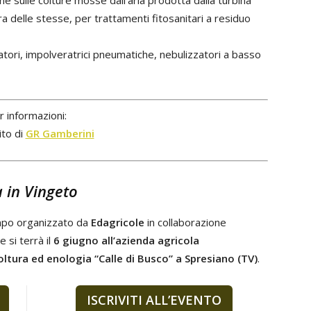
ne sulle colture mosse dall’aria prodotta dalla turbina
 delle stesse, per trattamenti fitosanitari a residuo
ri, impolveratrici pneumatiche, nebulizzatori a basso
r informazioni:
sito di
GR Gamberini
 in Vingeto
ampo organizzato da
Edagricole
in collaborazione
 si terrà il
6 giugno
all’azienda agricola
oltura ed enologia “Calle di Busco” a Spresiano (TV)
.
ISCRIVITI ALL’EVENTO