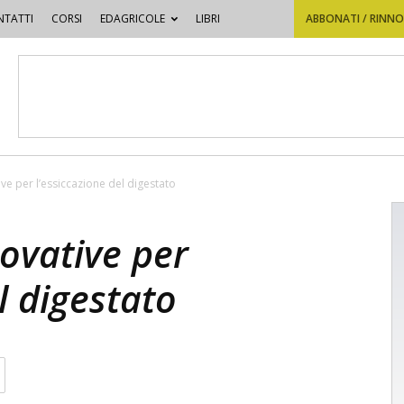
TATTI
CORSI
EDAGRICOLE
LIBRI
ABBONATI / RINN
tive per l’essiccazione del digestato
novative per
l digestato