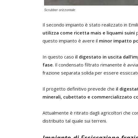
Scrubber orizzontale
Il secondo impianto è stato realizzato in Em
utilizza come ricetta mais e liquami suini
p
questo impianto è avere il
minor impatto po
In questo caso
il digestato in uscita dall’
fase
. Il condensato filtrato rimanente è avvia
frazione separata solida per essere essiccato
Il progetto definitivo prevede che
il digesta
minerali, cubettato e commercializzato c
Attualmente è ritirato dagli agricoltori che co
distribuito tal quale sui terreni.
Impianto di Essiccazione frazi