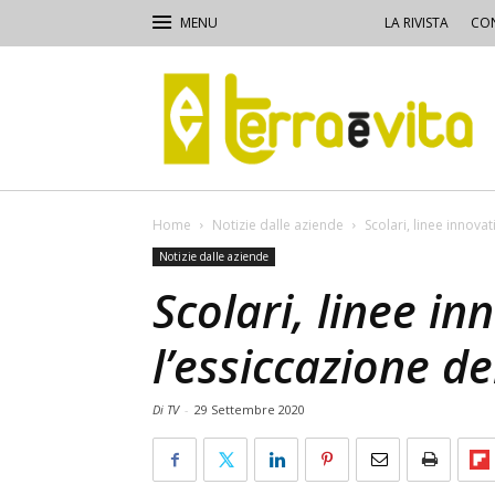
LA RIVISTA
CON
Terra
e
Vita
Home
Notizie dalle aziende
Scolari, linee innova
Notizie dalle aziende
Scolari, linee in
l’essiccazione de
Di TV
-
29 Settembre 2020