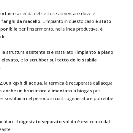
mportante azienda del settore alimentare dove è
a fanghi da macello
. L’impianto in questo caso
è stato
sponibile
per l’inserimento, nella linea produttiva,
è
rlo.
 la struttura esistente si è installato
l’impianto a piano
a elevato
, e l
o scrubber sul tetto dello stabile
.
 2.000 kg/h di acqua
, la termica è recuperata dall’acqua
to anche un bruciatore alimentato a biogas
per
r sostituirla nel periodo in cui il cogeneratore potrebbe
mentare i
l digestato separato solida è essiccato dal
zante.