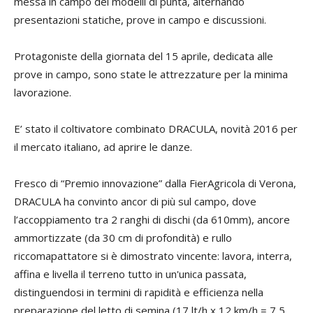
messa in campo dei modelli di punta, alternando
presentazioni statiche, prove in campo e discussioni.
Protagoniste della giornata del 15 aprile, dedicata alle
prove in campo, sono state le attrezzature per la minima
lavorazione.
E’ stato il coltivatore combinato DRACULA, novità 2016 per
il mercato italiano, ad aprire le danze.
Fresco di “Premio innovazione” dalla FierAgricola di Verona,
DRACULA ha convinto ancor di più sul campo, dove
l’accoppiamento tra 2 ranghi di dischi (da 610mm), ancore
ammortizzate (da 30 cm di profondità) e rullo
riccomapattatore si è dimostrato vincente: lavora, interra,
affina e livella il terreno tutto in un'unica passata,
distinguendosi in termini di rapidità e efficienza nella
preparazione del letto di semina (17 lt/h x 12 km/h = 7,5