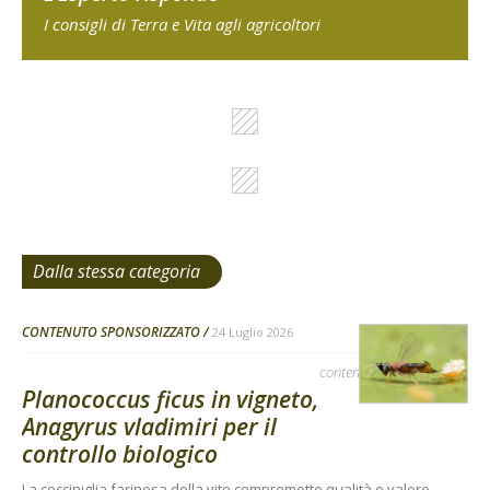
I consigli di Terra e Vita agli agricoltori
Dalla stessa categoria
CONTENUTO SPONSORIZZATO
24 Luglio 2026
contenuto sponsorizzato
Planococcus ficus in vigneto,
Anagyrus vladimiri per il
controllo biologico
La cocciniglia farinosa della vite compromette qualità e valore