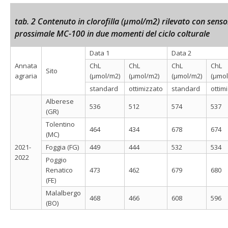
tab. 2 Contenuto in clorofilla (µmol/m2) rilevato con senso
prossimale MC-100 in due momenti del ciclo colturale
Data 1
Data 2
Annata
ChL
ChL
ChL
ChL
Sito
agraria
(µmol/m2)
(µmol/m2)
(µmol/m2)
(µmol
standard
ottimizzato
standard
ottim
Alberese
536
512
574
537
(GR)
Tolentino
464
434
678
674
(MC)
2021-
Foggia (FG)
449
444
532
534
2022
Poggio
Renatico
473
462
679
680
(FE)
Malalbergo
468
466
608
596
(BO)