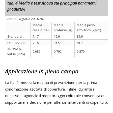
tab. 4 Media e test Anova sui principali parametri
produttivi
Annata agraria 2021/2022
Media
Media
Media peso
resa (t/ha)
proteine (%)
ettolitrico (kg/hl)
Standard
7,17
15,6
85,6
Ottimizzato
7,18
15,5
85,7
ANOVA p-
0,982
0,792
0,879
value (95%)
Applicazione in pieno campo
La fig. 2 mostra la mappa di prescrizione per la prima
concimazione azotata di copertura. Infine, durante il
decorso stagionale il monitoraggio colturale consentirà di
supportare la decisione per ulteriori interventi di copertura.