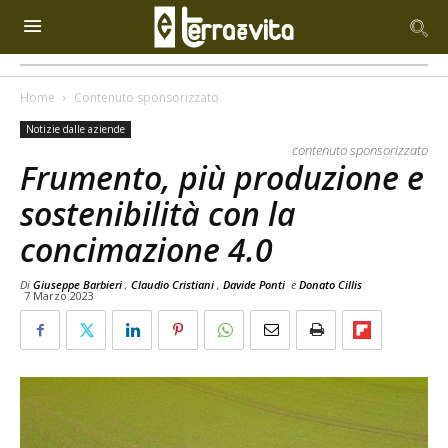
Home
Contenuto sponsorizzato
Notizie dalle aziende
contenuto sponsorizzato
Frumento, più produzione e
sostenibilità con la
concimazione 4.0
Di
Giuseppe Barbieri
,
Claudio Cristiani
,
Davide Ponti
e
Donato Cillis
7 Marzo 2023