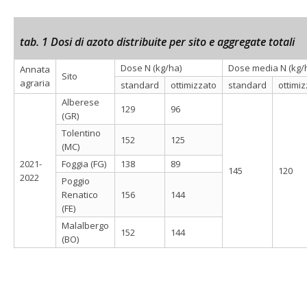
tab. 1 Dosi di azoto distribuite per sito e aggregate totali
Dose N (kg/ha)
Dose media N (kg/
Annata
Sito
agraria
standard
ottimizzato
standard
ottimi
Alberese
129
96
(GR)
Tolentino
152
125
(MC)
2021-
Foggia (FG)
138
89
145
120
2022
Poggio
Renatico
156
144
(FE)
Malalbergo
152
144
(BO)