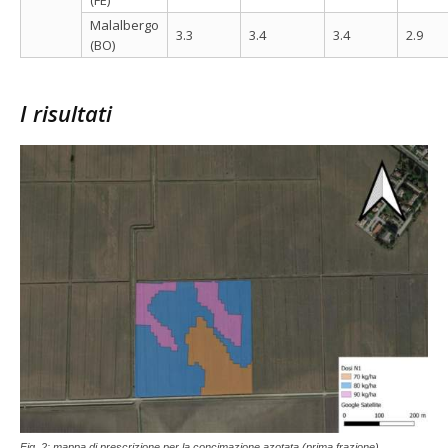
Malalbergo
3.3
3.4
3.4
2.9
(BO)
I risultati
Fig. 2: mappa di prescrizione per la concimazione azotata (prima frazione)