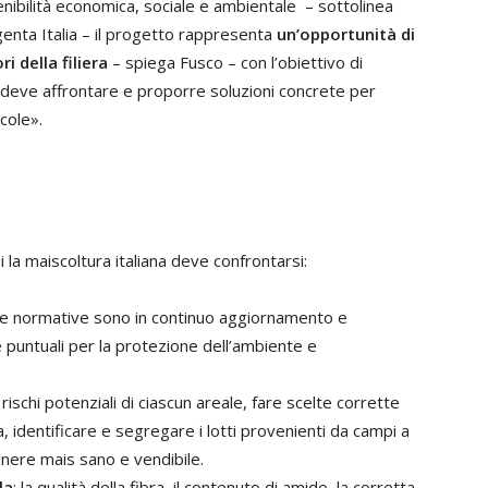
enibilità economica, sociale e ambientale
– sottolinea
nta Italia – il progetto rappresenta
un’opportunità di
i della filiera
– spiega Fusco – con l’obiettivo di
na deve affrontare e proporre soluzioni concrete per
cole».
i la maiscoltura italiana deve confrontarsi:
le normative sono in continuo aggiornamento e
 puntuali per la protezione dell’ambiente e
 rischi potenziali di ciascun areale, fare scelte corrette
a, identificare e segregare i lotti provenienti da campi a
enere mais sano e vendibile.
la
: la qualità della fibra, il contenuto di amido, la corretta