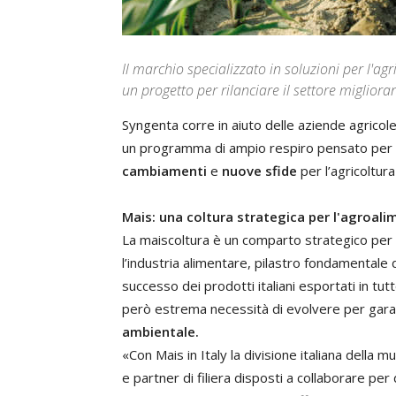
Il marchio specializzato in soluzioni per l'a
un progetto per rilanciare il settore migliora
Syngenta corre in aiuto delle aziende agricole
un programma di ampio respiro pensato per il 
cambiamenti
e
nuove sfide
per l’agricoltur
Mais: una coltura strategica per l'agroali
La maiscoltura è un comparto strategico per l
l’industria alimentare, pilastro fondamentale 
successo dei prodotti italiani esportati in tut
però estrema necessità di evolvere per garan
ambientale.
«Con Mais in Italy la divisione italiana della m
e partner di filiera disposti a collaborare p