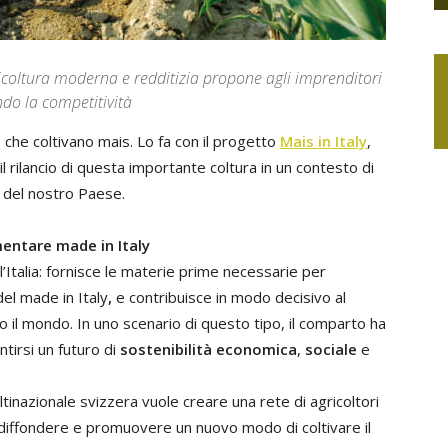
gricoltura moderna e redditizia propone agli imprenditori
ndo la competitività
 che coltivano mais. Lo fa con il progetto
Mais in Italy
,
rilancio di questa importante coltura in un contesto di
a del nostro Paese.
mentare made in Italy
’Italia: fornisce le materie prime necessarie per
del made in Italy
,
e contribuisce in modo decisivo al
to il mondo. In uno scenario di questo tipo, il comparto ha
tirsi un futuro di
sostenibilità economica
,
sociale
e
ultinazionale svizzera vuole creare una rete di agricoltori
er diffondere e promuovere un nuovo modo di coltivare il