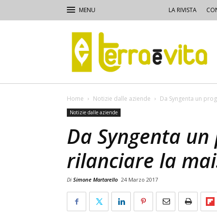
LA RIVISTA
CON
Terra
e
Vita
Home
Notizie dalle aziende
Da Syngenta un proge
Notizie dalle aziende
Da Syngenta un 
rilanciare la ma
Di
Simone Martarello
24 Marzo 2017