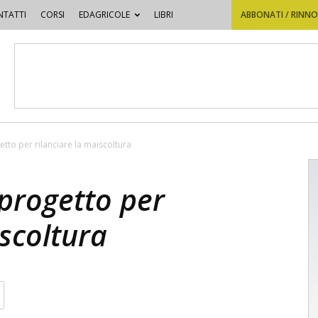
TATTI
CORSI
EDAGRICOLE
LIBRI
ABBONATI / RINN
tto per rilanciare la maiscoltura
progetto per
iscoltura