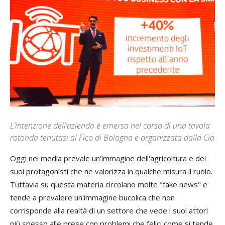
L’intenzione dell’azienda è emersa nel corso di una tavola
rotonda tenutasi al Fico di Bologna e organizzata dalla Cia
Oggi nei media prevale un'immagine dell'agricoltura e dei
suoi protagonisti che ne valorizza in qualche misura il ruolo.
Tuttavia su questa materia circolano molte "fake news" e
tende a prevalere un'immagine bucolica che non
corrisponde alla realtà di un settore che vede i suoi attori
più spesso alle prese con problemi che felici come si tende