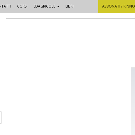
TATTI
CORSI
EDAGRICOLE
LIBRI
ABBONATI / RINN