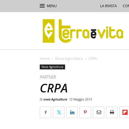
LA RIVISTA
CON
Terra
e
Vita
Home
Nova Agricoltura
CRPA
Nova Agricoltura
PARTNER
CRPA
Di
nova Agricoltura
13 Maggio 2013