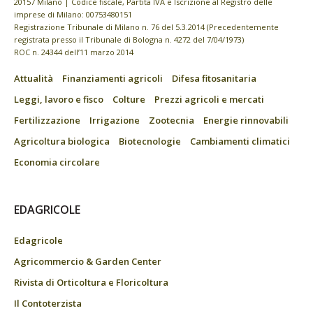
20157 Milano | Codice fiscale, Partita IVA e Iscrizione al Registro delle
imprese di Milano: 00753480151
Registrazione Tribunale di Milano n. 76 del 5.3.2014 (Precedentemente
registrata presso il Tribunale di Bologna n. 4272 del 7/04/1973)
ROC n. 24344 dell’11 marzo 2014
Attualità
Finanziamenti agricoli
Difesa fitosanitaria
Leggi, lavoro e fisco
Colture
Prezzi agricoli e mercati
Fertilizzazione
Irrigazione
Zootecnia
Energie rinnovabili
Agricoltura biologica
Biotecnologie
Cambiamenti climatici
Economia circolare
EDAGRICOLE
Edagricole
Agricommercio & Garden Center
Rivista di Orticoltura e Floricoltura
Il Contoterzista