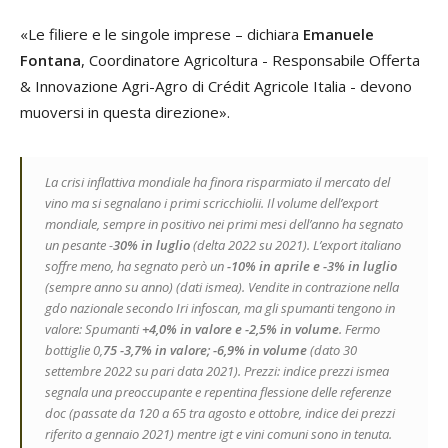
«Le filiere e le singole imprese – dichiara
Emanuele
Fontana
, Coordinatore Agricoltura - Responsabile Offerta
& Innovazione Agri-Agro di Crédit Agricole Italia - devono
muoversi in questa direzione».
La crisi inflattiva mondiale ha finora risparmiato il mercato del
vino ma si segnalano i primi scricchiolii. Il volume dell’export
mondiale, sempre in positivo nei primi mesi dell’anno ha segnato
un pesante -
30% in luglio
(delta 2022 su 2021). L’export italiano
soffre meno, ha segnato però un
-10% in aprile e -3% in luglio
(sempre anno su anno) (dati ismea). Vendite in contrazione nella
gdo nazionale secondo Iri infoscan, ma gli spumanti tengono in
valore: Spumanti
+4,0% in valore e -2,5% in volume
. Fermo
bottiglie 0,
75 -3,7% in valore; -6,9% in volume
(dato 30
settembre 2022 su pari data 2021). Prezzi: indice prezzi ismea
segnala una preoccupante e repentina flessione delle referenze
doc (passate da 120 a 65 tra agosto e ottobre, indice dei prezzi
riferito a gennaio 2021) mentre igt e vini comuni sono in tenuta.