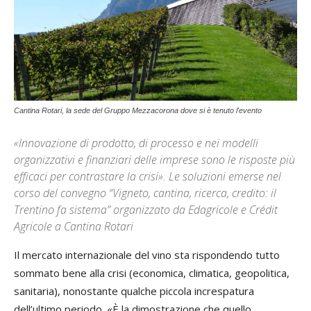
Cantina Rotari, la sede del Gruppo Mezzacorona dove si è tenuto l'evento
«Innovazione di prodotto, di processo e nei modelli
organizzativi e finanziari delle imprese sono le risposte più
efficaci per contrastare la crisi». Le soluzioni emerse nel
corso del convegno “Vigneto, cantina, ricerca, credito: il
Trentino fa sistema” organizzato da Edagricole e Crédit
Agricole a Cantina Rotari
Il mercato internazionale del vino sta rispondendo tutto
sommato bene alla crisi (economica, climatica, geopolitica,
sanitaria), nonostante qualche piccola increspatura
dell’ultimo periodo. «È la dimostrazione che quello