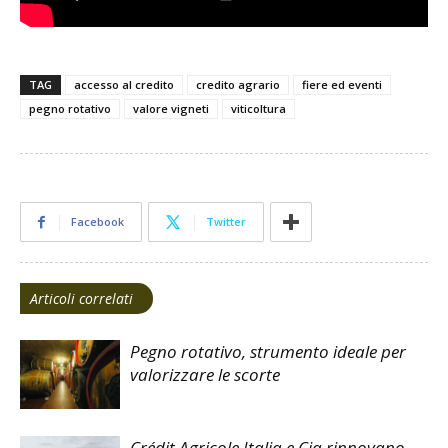
TAG
accesso al credito
credito agrario
fiere ed eventi
pegno rotativo
valore vigneti
viticoltura
Facebook
Twitter
Articoli correlati
Pegno rotativo, strumento ideale per
valorizzare le scorte
Crédit Agricole Italia e Cia rinnovano