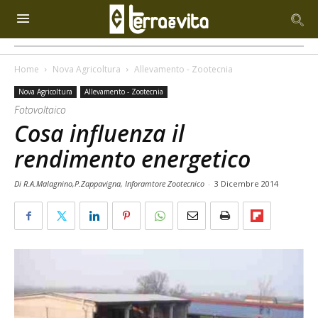
Home
Nova Agricoltura
Allevamento - Zootecnia
Nova Agricoltura
Allevamento - Zootecnia
Fotovoltaico
Cosa influenza il
rendimento energetico
Di R.A.Malagnino,P.Zappavigna, Inforamtore Zootecnico
-
3 Dicembre 2014