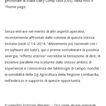
gestionale di stalla Dairy Comp Sata (Dcs). Nella foto 4
l’home page.
Senza entrare nel merito di altri aspetti operativi,
recentemente affrontati dalle colonne di questa stessa
testata (vedi IZ 14-2014,
“
Allevamento più razionale con i
tre software del Sata
”
), qui ci preme sottolineare la positiva
sinergia, “effetto eterosi” verrebbe la tentazione di dire, di
iniziative parallele ma scaturite dallo stesso ambito di
esperienze e conoscenza dei fabbisogni di campo, nonché
la sensibilità della Dg Agricoltura della Regione Lombardia,
nell’indirizzo e supporto di queste opportunità.
Il connubio bottone Bimatec – Dcs vede alcune principali