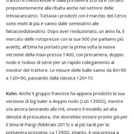
trattori e mietitrebbie e dalla primavera scorsa è tornato
prepotentemente alla ribalta anche nel settore delle
trinciacaricatrici. Tuttavia i prodotti con il marchio del Cervo
sono molti di più e vanno dalle seminatrici alle
falciacondizionatrici. Dopo aver rivoluzionato, un anno fa, il
mercato delle rotopresse con la sua 900 (ne parliamo più
avanti), all’Eima ha portato per la prima volta la nuova
versione della maxi-pressa 1400, con precamera, doppio
nodo e Isobus di serie per un rapido collegamento al
monitor del trattore. Le misure delle balle vanno da 80×90
a 120×90, passando dalla classica 120×70.
Kuhn
. Anche il gruppo francese ha appena prodotto la sua
versione di big baler a doppio nodo (Lsb 1290D), mentre
sta ancora lavorando alla Hd, ovvero il modello ad alta
densità di pressatura, che dovrebbe essere pronto già per
il Sima di Parigi (febbraio 2015) o al più tardi per la
primavera prossima. La 1290D, intanto, è una pressa a