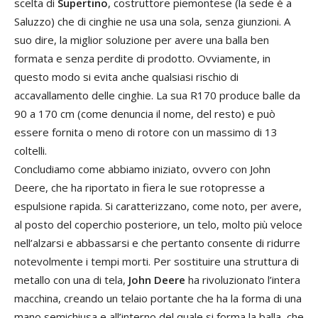
scelta di
Supertino
, costruttore piemontese (la sede è a
Saluzzo) che di cinghie ne usa una sola, senza giunzioni. A
suo dire, la miglior soluzione per avere una balla ben
formata e senza perdite di prodotto. Ovviamente, in
questo modo si evita anche qualsiasi rischio di
accavallamento delle cinghie. La sua R170 produce balle da
90 a 170 cm (come denuncia il nome, del resto) e può
essere fornita o meno di rotore con un massimo di 13
coltelli.
Concludiamo come abbiamo iniziato, ovvero con John
Deere, che ha riportato in fiera le sue rotopresse a
espulsione rapida. Si caratterizzano, come noto, per avere,
al posto del coperchio posteriore, un telo, molto più veloce
nell’alzarsi e abbassarsi e che pertanto consente di ridurre
notevolmente i tempi morti. Per sostituire una struttura di
metallo con una di tela,
John Deere
ha rivoluzionato l’intera
macchina, creando un telaio portante che ha la forma di una
mano semichiusa e all’interno del quale si forma la balla, che