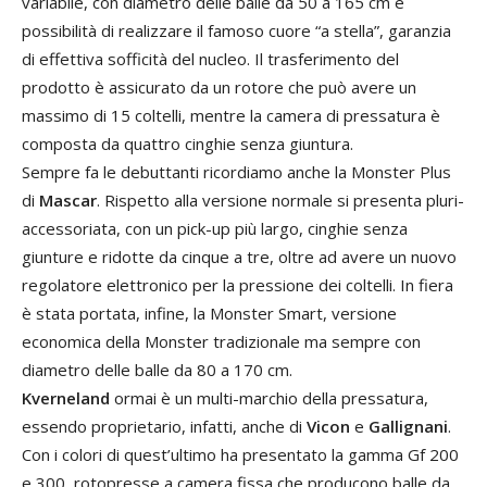
variabile, con diametro delle balle da 50 a 165 cm e
possibilità di realizzare il famoso cuore “a stella”, garanzia
di effettiva sofficità del nucleo. Il trasferimento del
prodotto è assicurato da un rotore che può avere un
massimo di 15 coltelli, mentre la camera di pressatura è
composta da quattro cinghie senza giuntura.
Sempre fa le debuttanti ricordiamo anche la Monster Plus
di
Mascar
. Rispetto alla versione normale si presenta pluri-
accessoriata, con un pick-up più largo, cinghie senza
giunture e ridotte da cinque a tre, oltre ad avere un nuovo
regolatore elettronico per la pressione dei coltelli. In fiera
è stata portata, infine, la Monster Smart, versione
economica della Monster tradizionale ma sempre con
diametro delle balle da 80 a 170 cm.
Kverneland
ormai è un multi-marchio della pressatura,
essendo proprietario, infatti, anche di
Vicon
e
Gallignani
.
Con i colori di quest’ultimo ha presentato la gamma Gf 200
e 300, rotopresse a camera fissa che producono balle da