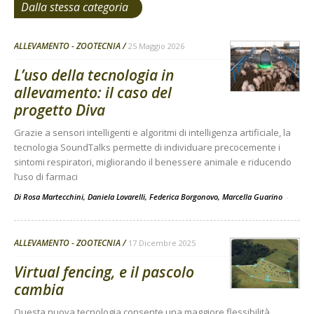
Dalla stessa categoria
ALLEVAMENTO - ZOOTECNIA
25 Maggio 2026
L’uso della tecnologia in
allevamento: il caso del
progetto Diva
Grazie a sensori intelligenti e algoritmi di intelligenza artificiale, la
tecnologia SoundTalks permette di individuare precocemente i
sintomi respiratori, migliorando il benessere animale e riducendo
l’uso di farmaci
Di Rosa Martecchini, Daniela Lovarelli, Federica Borgonovo, Marcella Guarino
-
ALLEVAMENTO - ZOOTECNIA
17 Dicembre 2025
Virtual fencing, e il pascolo
cambia
Questa nuova tecnologia consente una maggiore flessibilità