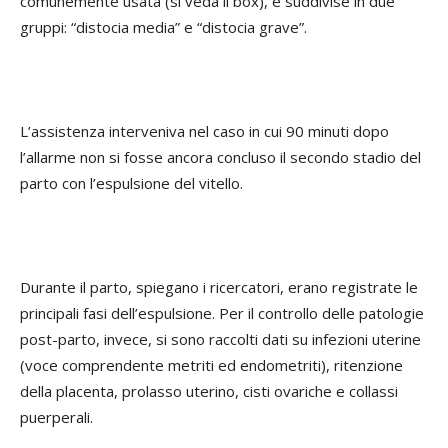
comunemente usata (si veda il box), e suddivise in due
gruppi: “distocia media” e “distocia grave”.
L’assistenza interveniva nel caso in cui 90 minuti dopo
l’allarme non si fosse ancora concluso il secondo stadio del
parto con l’espulsione del vitello.
Durante il parto, spiegano i ricercatori, erano registrate le
principali fasi dell’espulsione. Per il controllo delle patologie
post-parto, invece, si sono raccolti dati su infezioni uterine
(voce comprendente metriti ed endometriti), ritenzione
della placenta, prolasso uterino, cisti ovariche e collassi
puerperali.