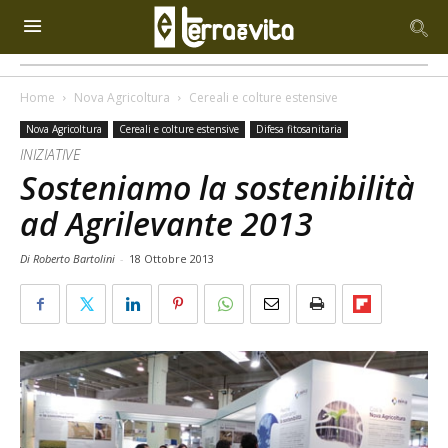
Home
Nova Agricoltura
Cereali e colture estensive
Nova Agricoltura
Cereali e colture estensive
Difesa fitosanitaria
INIZIATIVE
Sosteniamo la sostenibilità
ad Agrilevante 2013
Di Roberto Bartolini
-
18 Ottobre 2013