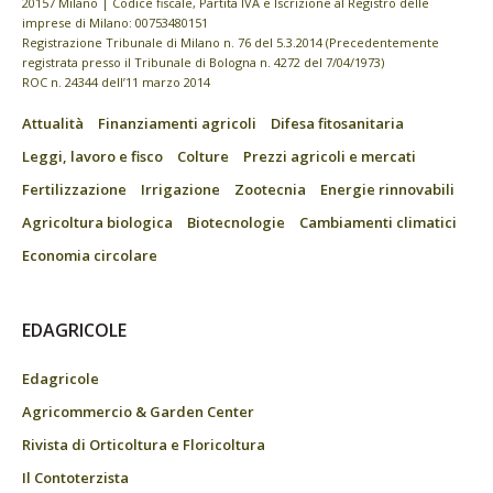
20157 Milano | Codice fiscale, Partita IVA e Iscrizione al Registro delle
imprese di Milano: 00753480151
Registrazione Tribunale di Milano n. 76 del 5.3.2014 (Precedentemente
registrata presso il Tribunale di Bologna n. 4272 del 7/04/1973)
ROC n. 24344 dell’11 marzo 2014
Attualità
Finanziamenti agricoli
Difesa fitosanitaria
Leggi, lavoro e fisco
Colture
Prezzi agricoli e mercati
Fertilizzazione
Irrigazione
Zootecnia
Energie rinnovabili
Agricoltura biologica
Biotecnologie
Cambiamenti climatici
Economia circolare
EDAGRICOLE
Edagricole
Agricommercio & Garden Center
Rivista di Orticoltura e Floricoltura
Il Contoterzista