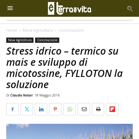
Home
Nova Agricoltura
Concimazione
Nova Agricoltura
Concimazione
Stress idrico – termico su
mais e sviluppo di
micotossine, FYLLOTON la
soluzione
Di
Claudia Notari
18 Maggio 2016