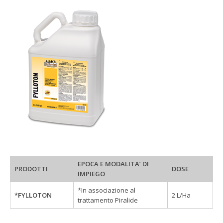
EPOCA E MODALITA’ DI
PRODOTTI
DOSE
IMPIEGO
*In associazione al
*FYLLOTON
2 L/Ha
trattamento Piralide