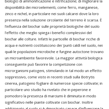
biologici di ammonificazione e nitrificazione; di migliorare la
disponibilità dei microelementi, come ferro, manganese,
zinco e nichel, in particolare nei suoli calcarei dove la loro
presenza nella soluzione circolante del terreno è scarsa. È
l’influenza del biochar sulle proprietà biologiche del suolo
l’effetto che meglio spiega i benefici complessivi del
biochar alle colture. Infatti le particelle di biochar ricche di
acqua e nutrienti costituiscono dei ‘punti caldì nel suolo, nei
quali le popolazioni microbiche e fungine autoctone trovano
un microambiente favorevole. La maggior attività biologica
conseguente può favorire la competizione con
microrganismi patogeni, stimolando in tal modo un effetto
soppressivo, come visto in recenti studi sulla Botrytis
cinerea, patogeno fogliare di numerose specie coltivate; in
particolare uno studio ha rivelato che in peperone e
pomodoro la presenza di marciumi è diminuita in modo
significativo nelle piante coltivate con biochar. Inoltre
addizionato al suolo si è dimostrato capace d’influenzare la