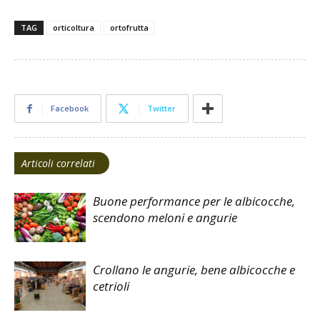
TAG
orticoltura
ortofrutta
Facebook
Twitter
Articoli correlati
Buone performance per le albicocche,
scendono meloni e angurie
Crollano le angurie, bene albicocche e
cetrioli