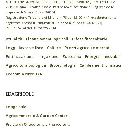
© Tecniche Nuove Spa. Tutti i diritti riservati. Sede legale Via Eritrea 21 -
20157 Milano | Codice fiscale, Partita IVA e Iscrizione al Registro delle
imprese di Milano: 00753480151
Registrazione Tribunale di Milano n. 76 del 5.3.2014 (Precedentemente
registrata presso il Tribunale di Bologna n. 4272 del 7/04/1973)
ROC n. 24344 dell’11 marzo 2014
Attualità
Finanziamenti agricoli
Difesa fitosanitaria
Leggi, lavoro e fisco
Colture
Prezzi agricoli e mercati
Fertilizzazione
Irrigazione
Zootecnia
Energie rinnovabili
Agricoltura biologica
Biotecnologie
Cambiamenti climatici
Economia circolare
EDAGRICOLE
Edagricole
Agricommercio & Garden Center
Rivista di Orticoltura e Floricoltura