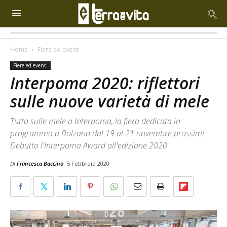
Home
Fiere ed eventi
Fiere ed eventi
Interpoma 2020: riflettori
sulle nuove varietà di mele
Tutto sulle mele a Interpoma, la fiera dedicata in
programma a Bolzano dal 19 al 21 novembre prossimi.
Debutta l'Interpoma Award all'edizione 2020
Di
Francesca Baccino
5 Febbraio 2020