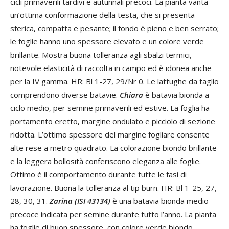
cicli primaverili tardivi e autunnali precoci. La pianta vanta
un’ottima conformazione della testa, che si presenta
sferica, compatta e pesante; il fondo è pieno e ben serrato;
le foglie hanno uno spessore elevato e un colore verde
brillante. Mostra buona tolleranza agli sbalzi termici,
notevole elasticità di raccolta in campo ed è idonea anche
per la IV gamma. HR: Bl 1-27, 29/Nr 0. Le lattughe da taglio
comprendono diverse batavie.
Chiara
è batavia bionda a
ciclo medio, per semine primaverili ed estive. La foglia ha
portamento eretto, margine ondulato e picciolo di sezione
ridotta. L’ottimo spessore del margine fogliare consente
alte rese a metro quadrato. La colorazione biondo brillante
e la leggera bollosità conferiscono eleganza alle foglie.
Ottimo è il comportamento durante tutte le fasi di
lavorazione. Buona la tolleranza al tip burn. HR: Bl 1-25, 27,
28, 30, 31.
Zarina (ISI 43134)
è una batavia bionda medio
precoce indicata per semine durante tutto l’anno. La pianta
ha foglie di buon spessore, con colore verde biondo,