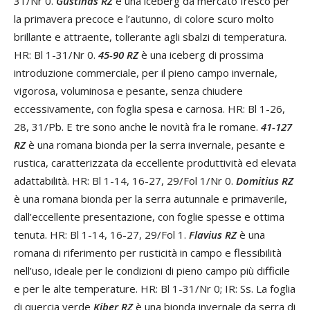
31/Nr 0.
Gustinas RZ
è una iceberg da mercato fresco per
la primavera precoce e l’autunno, di colore scuro molto
brillante e attraente, tollerante agli sbalzi di temperatura.
HR: Bl 1-31/Nr 0.
45-90 RZ
è una iceberg di prossima
introduzione commerciale, per il pieno campo invernale,
vigorosa, voluminosa e pesante, senza chiudere
eccessivamente, con foglia spesa e carnosa. HR: Bl 1-26,
28, 31/Pb. E tre sono anche le novità fra le romane.
41-127
RZ
è una romana bionda per la serra invernale, pesante e
rustica, caratterizzata da eccellente produttività ed elevata
adattabilità. HR: Bl 1-14, 16-27, 29/Fol 1/Nr 0.
Domitius RZ
è una romana bionda per la serra autunnale e primaverile,
dall’eccellente presentazione, con foglie spesse e ottima
tenuta. HR: Bl 1-14, 16-27, 29/Fol 1.
Flavius RZ
è una
romana di riferimento per rusticità in campo e flessibilità
nell’uso, ideale per le condizioni di pieno campo più difficile
e per le alte temperature. HR: Bl 1-31/Nr 0; IR: Ss. La foglia
di quercia verde
Kiber RZ
è una bionda invernale da serra di