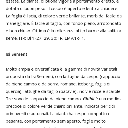
estate. La pianta, di buona vigoria a portamento eretto, è
dotata di buon peso. Il cespo è aperto e lento a chiudere.
La foglia è liscia, di colore verde brillante, morbida, facile da
maneggiare. È facile al taglio, con fondo pieno, arrotondato
e ben chiuso. Ottima è la tolleranza al tip burn e alla salita a
seme. HR: Bl 1-27, 29, 30; IR: LMV/Fol 1.
Isi Sementi
Molto ampia e diversificata è la gamma di novità varietali
proposta da Isi Sementi, con lattughe da cespo (cappuccio
da pieno campo e da serra, romane, iceberg, foglia di
quercia), lattughe da taglio (batavie), indivie ricce e scarole.
Tre sono le cappuccio da pieno campo.
Ghibli
è una medio-
precoce di colore verde chiaro brillante, indicata per cicli
primaverili e autunnali. La pianta ha cespo compatto e
pesante, con portamento semiaperto, foglie molto