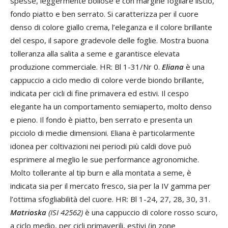
spesse, leggermente bollose e con margine fogliare liscio,
fondo piatto e ben serrato. Si caratterizza per il cuore
denso di colore giallo crema, l’eleganza e il colore brillante
del cespo, il sapore gradevole delle foglie. Mostra buona
tolleranza alla salita a seme e garantisce elevata
produzione commerciale. HR: Bl 1-31/Nr 0.
Eliana
è una
cappuccio a ciclo medio di colore verde biondo brillante,
indicata per cicli di fine primavera ed estivi. Il cespo
elegante ha un comportamento semiaperto, molto denso
e pieno. Il fondo è piatto, ben serrato e presenta un
picciolo di medie dimensioni. Eliana è particolarmente
idonea per coltivazioni nei periodi più caldi dove può
esprimere al meglio le sue performance agronomiche.
Molto tollerante al tip burn e alla montata a seme, è
indicata sia per il mercato fresco, sia per la IV gamma per
l’ottima sfogliabilità del cuore. HR: Bl 1-24, 27, 28, 30, 31.
Matrioska
(ISI 42562)
è una cappuccio di colore rosso scuro,
a ciclo medio, per cicli primaverili, estivi (in zone