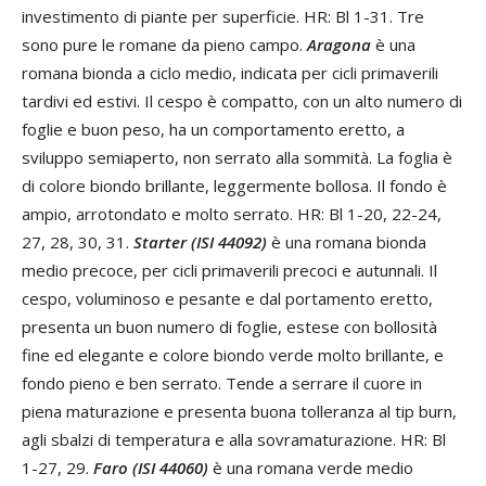
investimento di piante per superficie. HR: Bl 1-31. Tre
sono pure le romane da pieno campo.
Aragona
è una
romana bionda a ciclo medio, indicata per cicli primaverili
tardivi ed estivi. Il cespo è compatto, con un alto numero di
foglie e buon peso, ha un comportamento eretto, a
sviluppo semiaperto, non serrato alla sommità. La foglia è
di colore biondo brillante, leggermente bollosa. Il fondo è
ampio, arrotondato e molto serrato. HR: Bl 1-20, 22-24,
27, 28, 30, 31.
Starter (ISI 44092)
è una romana bionda
medio precoce, per cicli primaverili precoci e autunnali. Il
cespo, voluminoso e pesante e dal portamento eretto,
presenta un buon numero di foglie, estese con bollosità
fine ed elegante e colore biondo verde molto brillante, e
fondo pieno e ben serrato. Tende a serrare il cuore in
piena maturazione e presenta buona tolleranza al tip burn,
agli sbalzi di temperatura e alla sovramaturazione. HR: Bl
1-27, 29.
Faro (ISI 44060)
è una romana verde medio