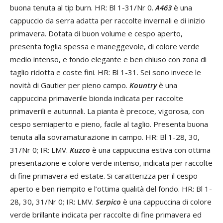
buona tenuta al tip burn. HR: Bl 1-31/Nr 0.
A463
è una
cappuccio da serra adatta per raccolte invernali e di inizio
primavera. Dotata di buon volume e cespo aperto,
presenta foglia spessa e maneggevole, di colore verde
medio intenso, e fondo elegante e ben chiuso con zona di
taglio ridotta e coste fini. HR: Bl 1-31. Sei sono invece le
novità di Gautier per pieno campo.
Kountry
è una
cappuccina primaverile bionda indicata per raccolte
primaverili e autunnali. La pianta è precoce, vigorosa, con
cespo semiaperto e pieno, facile al taglio. Presenta buona
tenuta alla sovramaturazione in campo. HR: Bl 1-28, 30,
31/Nr 0; IR: LMV.
Kuzco
è una cappuccina estiva con ottima
presentazione e colore verde intenso, indicata per raccolte
di fine primavera ed estate. Si caratterizza per il cespo
aperto e ben riempito e l’ottima qualità del fondo. HR: Bl 1-
28, 30, 31/Nr 0; IR: LMV.
Serpico
è una cappuccina di colore
verde brillante indicata per raccolte di fine primavera ed