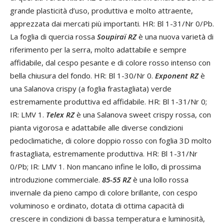
grande plasticità d’uso, produttiva e molto attraente,
apprezzata dai mercati più importanti. HR: Bl 1-31/Nr 0/Pb.
La foglia di quercia rossa
Soupiraï RZ
è una nuova varietà di
riferimento per la serra, molto adattabile e sempre
affidabile, dal cespo pesante e di colore rosso intenso con
bella chiusura del fondo. HR: Bl 1-30/Nr 0.
Exponent RZ
è
una Salanova crispy (a foglia frastagliata) verde
estremamente produttiva ed affidabile. HR: Bl 1-31/Nr 0;
IR: LMV 1.
Telex RZ
è una Salanova sweet crispy rossa, con
pianta vigorosa e adattabile alle diverse condizioni
pedoclimatiche, di colore doppio rosso con foglia 3D molto
frastagliata, estremamente produttiva. HR: Bl 1-31/Nr
0/Pb; IR: LMV 1. Non mancano infine le lollo, di prossima
introduzione commerciale.
85-55
RZ
è una lollo rossa
invernale da pieno campo di colore brillante, con cespo
voluminoso e ordinato, dotata di ottima capacità di
crescere in condizioni di bassa temperatura e luminosità,