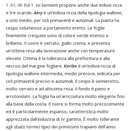
1-31; IR: Fol 1. Isi Sementi propone anche due indivie ricce
e tre scarole.
Aery
è un’indivia riccia della tipologia wallone,
a ciclo medio, per cicli primaverili e autunnali. La pianta ha
cespo voluminoso a portamento eretto. Le foglie
finemente crespate sono di colore verde intenso e
brillante. Il cuore è serrato, giallo crema, e presenta
un’ottima resa alla lavorazione anche con temperature
elevate. Ottima è la tolleranza alla prefioritura e alla
necrosi del margine fogliare.
Karibe
è un’indivia riccia di
tipologia wallone intermedia, medio precoce, indicata per
cicli primaverili precoci e autunnali. Il cespo è semieretto,
molto serrato e ad altissima resa. Il fondo è pieno e
arrotondato. La foglia ha un’arricciatura molto elegante fino
alla base della costa. Il cuore si forma molto precocemente
ed è particolarmente espanso, caratteristica molto
apprezzata dall’industria di IV gamma. È molto tollerante
agli sbalzi termici tipici dei primissimi trapianti dell’anno.