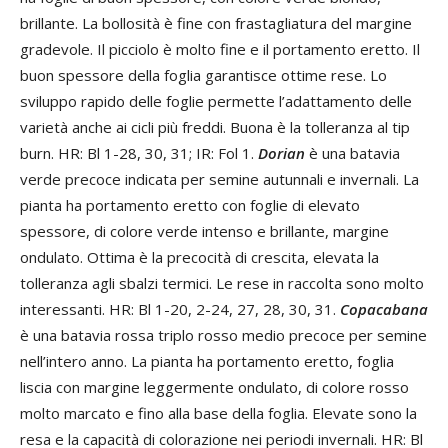
brillante. La bollosità è fine con frastagliatura del margine
gradevole. Il picciolo è molto fine e il portamento eretto. Il
buon spessore della foglia garantisce ottime rese. Lo
sviluppo rapido delle foglie permette l’adattamento delle
varietà anche ai cicli più freddi. Buona è la tolleranza al tip
burn. HR: Bl 1-28, 30, 31; IR: Fol 1.
Dorian
è una batavia
verde precoce indicata per semine autunnali e invernali. La
pianta ha portamento eretto con foglie di elevato
spessore, di colore verde intenso e brillante, margine
ondulato. Ottima è la precocità di crescita, elevata la
tolleranza agli sbalzi termici. Le rese in raccolta sono molto
interessanti. HR: Bl 1-20, 2-24, 27, 28, 30, 31.
Copacabana
è una batavia rossa triplo rosso medio precoce per semine
nell’intero anno. La pianta ha portamento eretto, foglia
liscia con margine leggermente ondulato, di colore rosso
molto marcato e fino alla base della foglia. Elevate sono la
resa e la capacità di colorazione nei periodi invernali. HR: Bl