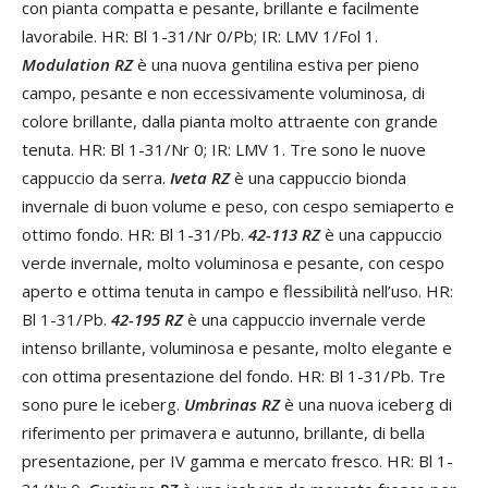
con pianta compatta e pesante, brillante e facilmente
lavorabile. HR: Bl 1-31/Nr 0/Pb; IR: LMV 1/Fol 1.
Modulation RZ
è una nuova gentilina estiva per pieno
campo, pesante e non eccessivamente voluminosa, di
colore brillante, dalla pianta molto attraente con grande
tenuta. HR: Bl 1-31/Nr 0; IR: LMV 1. Tre sono le nuove
cappuccio da serra.
Iveta RZ
è una cappuccio bionda
invernale di buon volume e peso, con cespo semiaperto e
ottimo fondo. HR: Bl 1-31/Pb.
42-113 RZ
è una cappuccio
verde invernale, molto voluminosa e pesante, con cespo
aperto e ottima tenuta in campo e flessibilità nell’uso. HR:
Bl 1-31/Pb.
42-195 RZ
è una cappuccio invernale verde
intenso brillante, voluminosa e pesante, molto elegante e
con ottima presentazione del fondo. HR: Bl 1-31/Pb. Tre
sono pure le iceberg.
Umbrinas RZ
è una nuova iceberg di
riferimento per primavera e autunno, brillante, di bella
presentazione, per IV gamma e mercato fresco. HR: Bl 1-