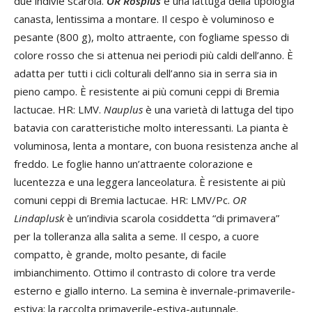
due indivie scarola.
OR Rosplus
è una lattuga della tipologia
canasta, lentissima a montare. Il cespo è voluminoso e
pesante (800 g), molto attraente, con fogliame spesso di
colore rosso che si attenua nei periodi più caldi dell’anno. È
adatta per tutti i cicli colturali dell’anno sia in serra sia in
pieno campo. È resistente ai più comuni ceppi di Bremia
lactucae. HR: LMV.
Nauplus
è una varietà di lattuga del tipo
batavia con caratteristiche molto interessanti. La pianta è
voluminosa, lenta a montare, con buona resistenza anche al
freddo. Le foglie hanno un’attraente colorazione e
lucentezza e una leggera lanceolatura. È resistente ai più
comuni ceppi di Bremia lactucae. HR: LMV/Pc.
OR
Lindaplusk
è un’indivia scarola cosiddetta “di primavera”
per la tolleranza alla salita a seme. Il cespo, a cuore
compatto, è grande, molto pesante, di facile
imbianchimento. Ottimo il contrasto di colore tra verde
esterno e giallo interno. La semina è invernale-primaverile-
estiva; la raccolta primaverile-estiva-autunnale.