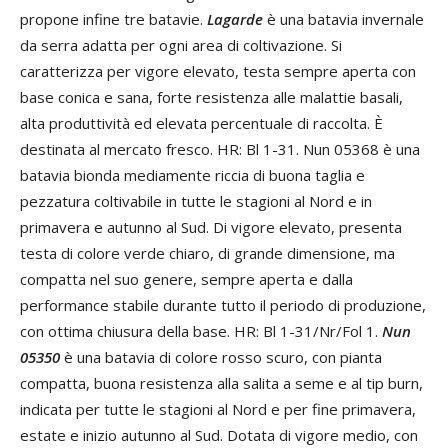
propone infine tre batavie.
Lagarde
è una batavia invernale
da serra adatta per ogni area di coltivazione. Si
caratterizza per vigore elevato, testa sempre aperta con
base conica e sana, forte resistenza alle malattie basali,
alta produttività ed elevata percentuale di raccolta. È
destinata al mercato fresco. HR: Bl 1-31. Nun 05368 è una
batavia bionda mediamente riccia di buona taglia e
pezzatura coltivabile in tutte le stagioni al Nord e in
primavera e autunno al Sud. Di vigore elevato, presenta
testa di colore verde chiaro, di grande dimensione, ma
compatta nel suo genere, sempre aperta e dalla
performance stabile durante tutto il periodo di produzione,
con ottima chiusura della base. HR: Bl 1-31/Nr/Fol 1.
Nun
05350
è una batavia di colore rosso scuro, con pianta
compatta, buona resistenza alla salita a seme e al tip burn,
indicata per tutte le stagioni al Nord e per fine primavera,
estate e inizio autunno al Sud. Dotata di vigore medio, con