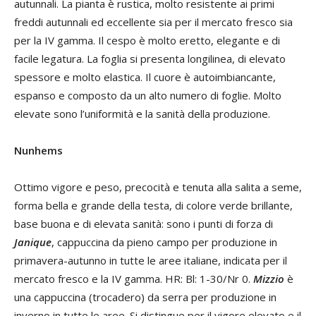
autunnali. La pianta è rustica, molto resistente ai primi
freddi autunnali ed eccellente sia per il mercato fresco sia
per la IV gamma. Il cespo è molto eretto, elegante e di
facile legatura. La foglia si presenta longilinea, di elevato
spessore e molto elastica. Il cuore è autoimbiancante,
espanso e composto da un alto numero di foglie. Molto
elevate sono l’uniformità e la sanità della produzione.
Nunhems
Ottimo vigore e peso, precocità e tenuta alla salita a seme,
forma bella e grande della testa, di colore verde brillante,
base buona e di elevata sanità: sono i punti di forza di
Janique
, cappuccina da pieno campo per produzione in
primavera-autunno in tutte le aree italiane, indicata per il
mercato fresco e la IV gamma. HR: Bl: 1-30/Nr 0.
Mizzio
è
una cappuccina (trocadero) da serra per produzione in
inverno in tutte le aree. Si distingue per il vigore elevato e il