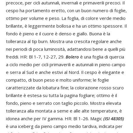
precoce, per cicli autunnali, invernali e primaverili precoci. Il
cespo ha portamento eretto, con un buon numero di foglie,
ottimo per volume e peso. La foglia, di colore verde medio
brillante, è leggermente bollosa e ha un ottimo spessore. Il
fondo è pieno e il cuore è denso e giallo. Buona è la
tolleranza al tip burn. Mostra una crescita regolare anche
nei periodi di poca luminosità, adattandosi bene a quelli più
freddi. HR: Bl 1-7, 12-27, 29.
Bolero
è una foglia di quercia
a ciclo medio per cicli primaverili e autunnali in pieno campo
e serra al Sud e anche estivi al Nord. Il cespo è elegante e
compatto, di buon peso e molto uniforme; le foglie
caratterizzate da lobatura fine; la colorazione rosso scuro
brillante è estesa su tutta la pagina fogliare; ottimo è il
fondo, pieno e serrato con taglio piccolo. Mostra elevata
tolleranza alla montata a seme e alle alte temperature, è
idonea anche per IV gamma. HR: Bl 1-26. Magic
(ISI 48305)
è una iceberg da pieno campo medio tardiva, indicata per