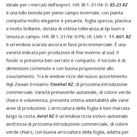
ideale per i mercati dell’export. HR: Bl 1-31/Nr 0.
85-23 RZ
è una lollo bionda per pieno campo invernale, con pianta
compatta molto elegante e pesante, foglia spessa, plastica
e molto brillante, dotata di ottima tolleranza al tip burn e
tenuta in campo. HR: Bl 1-31/Nr 0/Pb; IR: LMV 1.
11-601
RZ
è un’endivia scarola ancora in fase precommerciale. È una
varietà indicata per produzioni di fine inverno al sud. Il
fondo si presenta ben serrato e compatto. Il torsolo è di
dimensioni contenute e con buona propensione allo
svuotamento. Tra le endivie ricce del nuovo assortimento
Rijk Zwaan troviamo
Timehal
RZ
, di prossima introduzione
commerciale. Varietà primaverile-autunnale, di colore verde
chiaro e voluminosa, presenta ottima adattabilità alle varie
aree di produzione. L’arricciatura della foglia è ben marcata
lungo la costa.
Avral RZ
è un’endivia riccia estivo-autunnale
anch’essa di prossima introduzione commerciale, di colore
verde chiaro, con buona arricciatura della foglia, adatta per