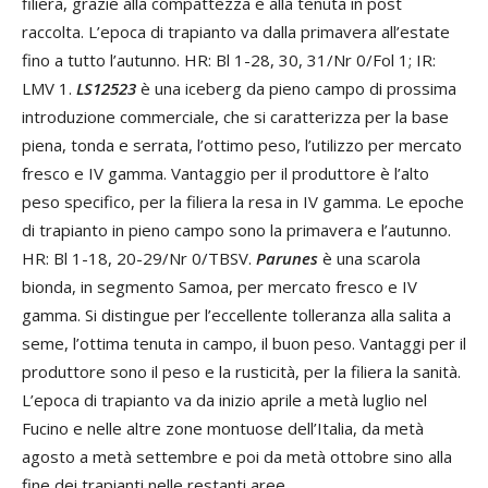
filiera, grazie alla compattezza e alla tenuta in post
raccolta. L’epoca di trapianto va dalla primavera all’estate
fino a tutto l’autunno. HR: Bl 1-28, 30, 31/Nr 0/Fol 1; IR:
LMV 1.
LS12523
è una iceberg da pieno campo di prossima
introduzione commerciale, che si caratterizza per la base
piena, tonda e serrata, l’ottimo peso, l’utilizzo per mercato
fresco e IV gamma. Vantaggio per il produttore è l’alto
peso specifico, per la filiera la resa in IV gamma. Le epoche
di trapianto in pieno campo sono la primavera e l’autunno.
HR: Bl 1-18, 20-29/Nr 0/TBSV.
Parunes
è una scarola
bionda, in segmento Samoa, per mercato fresco e IV
gamma. Si distingue per l’eccellente tolleranza alla salita a
seme, l’ottima tenuta in campo, il buon peso. Vantaggi per il
produttore sono il peso e la rusticità, per la filiera la sanità.
L’epoca di trapianto va da inizio aprile a metà luglio nel
Fucino e nelle altre zone montuose dell’Italia, da metà
agosto a metà settembre e poi da metà ottobre sino alla
fine dei trapianti nelle restanti aree.