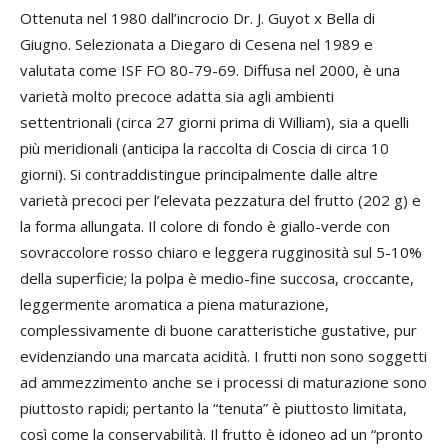
Ottenuta nel 1980 dall’incrocio Dr. J. Guyot x Bella di
Giugno. Selezionata a Diegaro di Cesena nel 1989 e
valutata come ISF FO 80-79-69. Diffusa nel 2000, è una
varietà molto precoce adatta sia agli ambienti
settentrionali (circa 27 giorni prima di William), sia a quelli
più meridionali (anticipa la raccolta di Coscia di circa 10
giorni). Si contraddistingue principalmente dalle altre
varietà precoci per l’elevata pezzatura del frutto (202 g) e
la forma allungata. Il colore di fondo è giallo-verde con
sovraccolore rosso chiaro e leggera rugginosità sul 5-10%
della superficie; la polpa è medio-fine succosa, croccante,
leggermente aromatica a piena maturazione,
complessivamente di buone caratteristiche gustative, pur
evidenziando una marcata acidità. I frutti non sono soggetti
ad ammezzimento anche se i processi di maturazione sono
piuttosto rapidi; pertanto la “tenuta” è piuttosto limitata,
così come la conservabilità. Il frutto è idoneo ad un “pronto