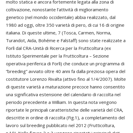
molto statica e ancora fortemente legata alla zona di
coltivazione, nonostante l’attività di miglioramento
genetico (nel mondo occidentale) abbia realizzato, dal
1980 ad oggi, oltre 350 varietà di pero, di cui 16 di origine
italiana. Di queste ultime, 7 (Tosca, Carmen, Norma,
Turandot, Aida, Bohéme e Falstaff) sono state realizzate a
Forlì dal CRA-Unità di Ricerca per la Frutticoltura (ex
Istituto Sperimentale per la Frutticoltura – Sezione
operativa periferica di Forlì) che conduce un programma di
“breeding” avviato oltre 40 anni fa dalla preziosa opera del
costitutore Lorenzo Rivalta (attivo fino al 1/4/2007). Molte
di queste varietà a maturazione precoce hanno consentito
una significativa estensione del calendario di raccolta nel
periodo precedente a William. In questa nota vengono
riportate le principali caratteristiche delle varietà del CRA,
descritte in ordine di raccolta (Fig.1), a completamento del
lavoro sul breeding pubblicato nel 2012 (Frutticoltura,
n.10). Nelle figure 2 e 3 vengono riportati i principali dati