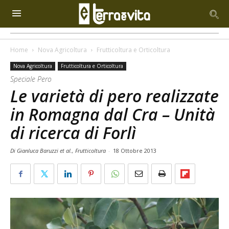
Home
Nova Agricoltura
Frutticoltura e Orticoltura
Nova Agricoltura
Frutticoltura e Orticoltura
Speciale Pero
Le varietà di pero realizzate
in Romagna dal Cra – Unità
di ricerca di Forlì
Di Gianluca Baruzzi et al., Frutticoltura
-
18 Ottobre 2013