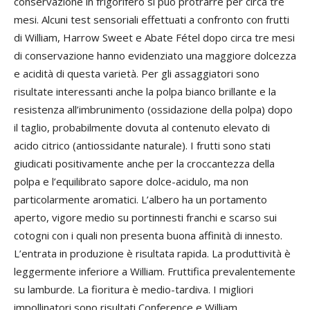
conservazione in frigorifero si può protrarre per circa tre
mesi. Alcuni test sensoriali effettuati a confronto con frutti
di William, Harrow Sweet e Abate Fétel dopo circa tre mesi
di conservazione hanno evidenziato una maggiore dolcezza
e acidità di questa varietà. Per gli assaggiatori sono
risultate interessanti anche la polpa bianco brillante e la
resistenza all’imbrunimento (ossidazione della polpa) dopo
il taglio, probabilmente dovuta al contenuto elevato di
acido citrico (antiossidante naturale). I frutti sono stati
giudicati positivamente anche per la croccantezza della
polpa e l’equilibrato sapore dolce-acidulo, ma non
particolarmente aromatici. L’albero ha un portamento
aperto, vigore medio su portinnesti franchi e scarso sui
cotogni con i quali non presenta buona affinità di innesto.
L’entrata in produzione è risultata rapida. La produttività è
leggermente inferiore a William. Fruttifica prevalentemente
su lamburde. La fioritura è medio-tardiva. I migliori
impollinatori sono risultati Conference e William.