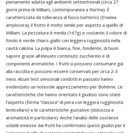
pienamente adatta agli ambienti settentrionali (circa 27
giorni prima di William, contemporanea a Norma). È
caratterizzata da tolleranza al fuoco batterico (Erwinia
amylovora); il frutto è molto simile per aspetto a quello di
William. La pezzatura è media (167g) e costante; il colore di
fondo è verde chiaro-giallo con leggera rugginosità nella
cavità calicina. La polpa è bianca, fine, fondente, di buon
sapore grazie all’elevato contenuto zuccherino e di
componenti aromatiche. I frutti si possono consumare già
alla raccolta e possono essere conservati per circa 2-3
mesi. Alcuni test sensoriali condotti in passato hanno
evidenziato un notevole apprezzamento per Bohéme. Le
caratteristiche che hanno orientato il giudizio sono state
l’aspetto (forma “classica” di pera con leggera rugginosità
lenticellare) e le caratteristiche gustative (dolcezza e
aromaticità in particolare). Anche l’analisi delle sostanze
volatili emesse dai frutti ha confermato questi giudizi per il
superiore livello di sostanze aromatiche (es. ottanolo; esil