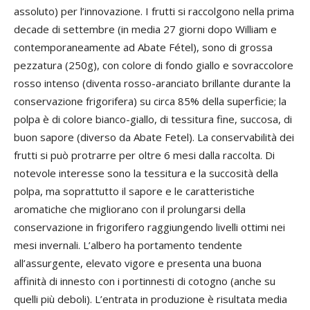
assoluto) per l’innovazione. I frutti si raccolgono nella prima
decade di settembre (in media 27 giorni dopo William e
contemporaneamente ad Abate Fétel), sono di grossa
pezzatura (250g), con colore di fondo giallo e sovraccolore
rosso intenso (diventa rosso-aranciato brillante durante la
conservazione frigorifera) su circa 85% della superficie; la
polpa è di colore bianco-giallo, di tessitura fine, succosa, di
buon sapore (diverso da Abate Fetel). La conservabilità dei
frutti si può protrarre per oltre 6 mesi dalla raccolta. Di
notevole interesse sono la tessitura e la succosità della
polpa, ma soprattutto il sapore e le caratteristiche
aromatiche che migliorano con il prolungarsi della
conservazione in frigorifero raggiungendo livelli ottimi nei
mesi invernali. L’albero ha portamento tendente
all’assurgente, elevato vigore e presenta una buona
affinità di innesto con i portinnesti di cotogno (anche su
quelli più deboli). L’entrata in produzione è risultata media