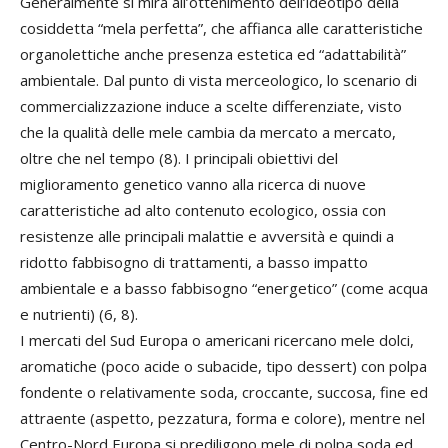
Generalmente si mira all’ottenimento dell’ideotipo della
cosiddetta “mela perfetta”, che affianca alle caratteristiche
organolettiche anche presenza estetica ed “adattabilità”
ambientale. Dal punto di vista merceologico, lo scenario di
commercializzazione induce a scelte differenziate, visto
che la qualità delle mele cambia da mercato a mercato,
oltre che nel tempo (8). I principali obiettivi del
miglioramento genetico vanno alla ricerca di nuove
caratteristiche ad alto contenuto ecologico, ossia con
resistenze alle principali malattie e avversità e quindi a
ridotto fabbisogno di trattamenti, a basso impatto
ambientale e a basso fabbisogno “energetico” (come acqua
e nutrienti) (6, 8).
I mercati del Sud Europa o americani ricercano mele dolci,
aromatiche (poco acide o subacide, tipo dessert) con polpa
fondente o relativamente soda, croccante, succosa, fine ed
attraente (aspetto, pezzatura, forma e colore), mentre nel
Centro-Nord Europa si prediligono mele di polpa soda ed