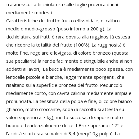
trasmessa. La ticchiolatura sulle foglie provoca danni
mediamente modesti.
Caratteristiche del frutto: frutto ellissoidale, di calibro
medio o medio-grosso (peso intorno a 200 g). La
ticchiolatura sui frutti è rara dovuta alla rugginosità estesa
che ricopre la totalità del frutto (100%). La rugginosità è
molto fine, regolare e levigata, di colore bronzeo (questa
sua peculiarità la rende facilmente distinguibile anche ai non
addetti ai lavori). La buccia è mediamente poco spessa, con
lenticelle piccole e bianche, leggermente sporgenti, che
risaltano sulla superficie bronzea del frutto. Peduncolo
mediamente corto, con cavità calicina mediamente ampia e
pronunciata. La tessitura della polpa è fine, di colore bianco
ghiaccio, molto croccante, soda (a raccolta si attesta su
valori superiori a 7 kg), molto succosa, di sapore molto
buono e tendenzialmente dolce. I Brix superano i 17° e
l’acidità si attesta su valori di 3,4 (meq/10g polpa). La