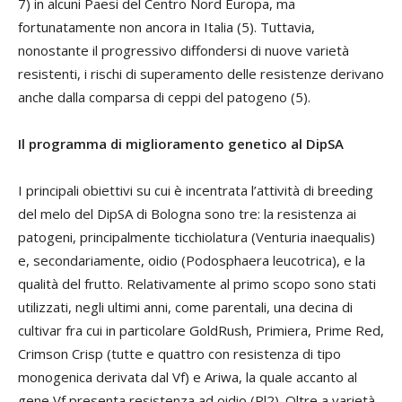
7) in alcuni Paesi del Centro Nord Europa, ma
fortunatamente non ancora in Italia (5). Tuttavia,
nonostante il progressivo diffondersi di nuove varietà
resistenti, i rischi di superamento delle resistenze derivano
anche dalla comparsa di ceppi del patogeno (5).
Il programma di miglioramento genetico al DipSA
I principali obiettivi su cui è incentrata l’attività di breeding
del melo del DipSA di Bologna sono tre: la resistenza ai
patogeni, principalmente ticchiolatura (Venturia inaequalis)
e, secondariamente, oidio (Podosphaera leucotrica), e la
qualità del frutto. Relativamente al primo scopo sono stati
utilizzati, negli ultimi anni, come parentali, una decina di
cultivar fra cui in particolare GoldRush, Primiera, Prime Red,
Crimson Crisp (tutte e quattro con resistenza di tipo
monogenica derivata dal Vf) e Ariwa, la quale accanto al
gene Vf presenta resistenza ad oidio (Pl2). Oltre a varietà