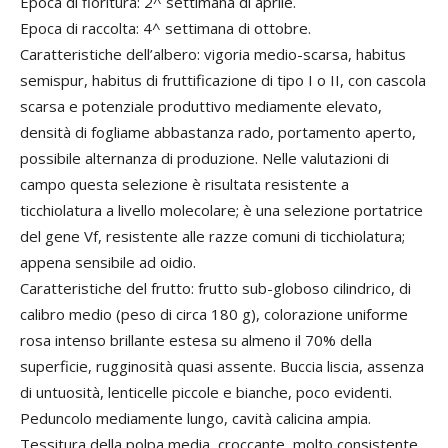
Epoca di fioritura: 2^ settimana di aprile.
Epoca di raccolta: 4^ settimana di ottobre.
Caratteristiche dell’albero: vigoria medio-scarsa, habitus
semispur, habitus di fruttificazione di tipo I o II, con cascola
scarsa e potenziale produttivo mediamente elevato,
densità di fogliame abbastanza rado, portamento aperto,
possibile alternanza di produzione. Nelle valutazioni di
campo questa selezione è risultata resistente a
ticchiolatura a livello molecolare; è una selezione portatrice
del gene Vf, resistente alle razze comuni di ticchiolatura;
appena sensibile ad oidio.
Caratteristiche del frutto: frutto sub-globoso cilindrico, di
calibro medio (peso di circa 180 g), colorazione uniforme
rosa intenso brillante estesa su almeno il 70% della
superficie, rugginosità quasi assente. Buccia liscia, assenza
di untuosità, lenticelle piccole e bianche, poco evidenti.
Peduncolo mediamente lungo, cavità calicina ampia.
Tessitura della polpa media, croccante, molto consistente