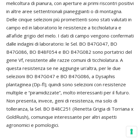
melicoltura di pianura, con aperture ai primi riscontri positivi
in altre aree settentrionali pianeggianti o di montagna.
Delle cinque selezioni più promettenti sono stati valutati in
campo ed in laboratorio le resistenze a ticchiolatura e
all’afide grigio del melo. I dati di campo vengono confermati
dalle indagini di laboratorio: le Sel. BO B47G047, BO
B47G086, BO B48F054 e BO B47G082 sono portatrici del
gene Vf, resistente alle razze comuni di ticchiolatura. A
questa resistenza se ne aggiunge un’altra, per le due
selezioni BO B47G047 e BO B47G086, a Dysaphis
plantaginea (Dp-fl); quindi sono selezioni con resistenze
multiple e “piramidizzate”, molto interessanti per il futuro.
Non presenta, invece, geni di resistenza, ma solo di
tolleranza, la Sel. BO B48C251 (Renetta Grigia di Torriana x
GoldRush), comunque interessante per altri aspetti
agronomici e pomologici.