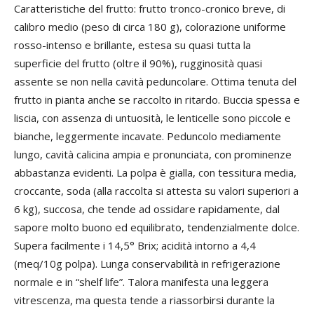
Caratteristiche del frutto: frutto tronco-cronico breve, di
calibro medio (peso di circa 180 g), colorazione uniforme
rosso-intenso e brillante, estesa su quasi tutta la
superficie del frutto (oltre il 90%), rugginosità quasi
assente se non nella cavità peduncolare. Ottima tenuta del
frutto in pianta anche se raccolto in ritardo. Buccia spessa e
liscia, con assenza di untuosità, le lenticelle sono piccole e
bianche, leggermente incavate. Peduncolo mediamente
lungo, cavità calicina ampia e pronunciata, con prominenze
abbastanza evidenti. La polpa è gialla, con tessitura media,
croccante, soda (alla raccolta si attesta su valori superiori a
6 kg), succosa, che tende ad ossidare rapidamente, dal
sapore molto buono ed equilibrato, tendenzialmente dolce.
Supera facilmente i 14,5° Brix; acidità intorno a 4,4
(meq/10g polpa). Lunga conservabilità in refrigerazione
normale e in “shelf life”. Talora manifesta una leggera
vitrescenza, ma questa tende a riassorbirsi durante la