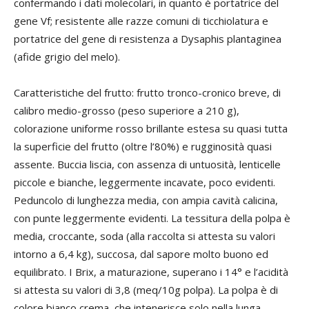
confermando i dati molecolari, in quanto è portatrice del
gene Vf; resistente alle razze comuni di ticchiolatura e
portatrice del gene di resistenza a Dysaphis plantaginea
(afide grigio del melo).
Caratteristiche del frutto: frutto tronco-cronico breve, di
calibro medio-grosso (peso superiore a 210 g),
colorazione uniforme rosso brillante estesa su quasi tutta
la superficie del frutto (oltre l’80%) e rugginosità quasi
assente. Buccia liscia, con assenza di untuosità, lenticelle
piccole e bianche, leggermente incavate, poco evidenti.
Peduncolo di lunghezza media, con ampia cavità calicina,
con punte leggermente evidenti. La tessitura della polpa è
media, croccante, soda (alla raccolta si attesta su valori
intorno a 6,4 kg), succosa, dal sapore molto buono ed
equilibrato. I Brix, a maturazione, superano i 14° e l’acidità
si attesta su valori di 3,8 (meq/10g polpa). La polpa è di
colore bianco crema, che intenerisce solo nella lunga