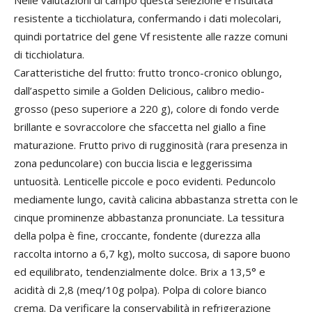
Nelle valutazioni di campo questa selezione è risultata
resistente a ticchiolatura, confermando i dati molecolari,
quindi portatrice del gene Vf resistente alle razze comuni
di ticchiolatura.
Caratteristiche del frutto: frutto tronco-cronico oblungo,
dall’aspetto simile a Golden Delicious, calibro medio-
grosso (peso superiore a 220 g), colore di fondo verde
brillante e sovraccolore che sfaccetta nel giallo a fine
maturazione. Frutto privo di rugginosità (rara presenza in
zona peduncolare) con buccia liscia e leggerissima
untuosità. Lenticelle piccole e poco evidenti. Peduncolo
mediamente lungo, cavità calicina abbastanza stretta con le
cinque prominenze abbastanza pronunciate. La tessitura
della polpa è fine, croccante, fondente (durezza alla
raccolta intorno a 6,7 kg), molto succosa, di sapore buono
ed equilibrato, tendenzialmente dolce. Brix a 13,5° e
acidità di 2,8 (meq/10g polpa). Polpa di colore bianco
crema. Da verificare la conservabilità in refrigerazione