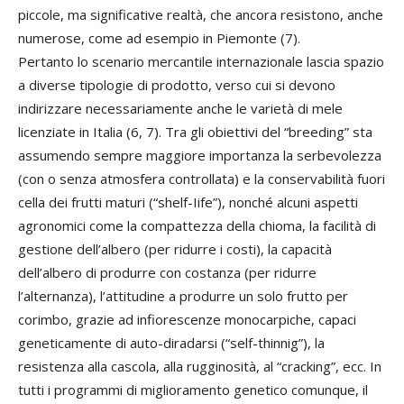
piccole, ma significative realtà, che ancora resistono, anche
numerose, come ad esempio in Piemonte (7).
Pertanto lo scenario mercantile internazionale lascia spazio
a diverse tipologie di prodotto, verso cui si devono
indirizzare necessariamente anche le varietà di mele
licenziate in Italia (6, 7). Tra gli obiettivi del “breeding” sta
assumendo sempre maggiore importanza la serbevolezza
(con o senza atmosfera controllata) e la conservabilità fuori
cella dei frutti maturi (“shelf-Iife”), nonché alcuni aspetti
agronomici come la compattezza della chioma, la facilità di
gestione dell’albero (per ridurre i costi), la capacità
dell’albero di produrre con costanza (per ridurre
l’alternanza), l’attitudine a produrre un solo frutto per
corimbo, grazie ad infiorescenze monocarpiche, capaci
geneticamente di auto-diradarsi (“self-thinnig”), la
resistenza alla cascola, alla rugginosità, al “cracking”, ecc. In
tutti i programmi di miglioramento genetico comunque, il