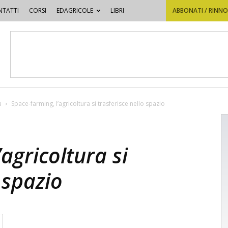
TATTI
CORSI
EDAGRICOLE
LIBRI
ABBONATI / RINN
a
Space-farming, l’agricoltura si trasferisce nello spazio
agricoltura si
 spazio