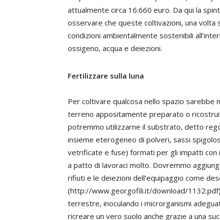
attualmente circa 16.660 euro. Da qui la spin
osservare che queste coltivazioni, una volta 
condizioni ambientalmente sostenibili all’intern
ossigeno, acqua e deiezioni.
Fertilizzare sulla luna
Per coltivare qualcosa nello spazio sarebbe n
terreno appositamente preparato o ricostrui
potremmo utilizzarne il substrato, detto reg
insieme eterogeneo di polveri, sassi spigolosi
vetrificate e fuse) formati per gli impatti c
a patto di lavoraci molto. Dovremmo aggiunger
rifiuti e le deiezioni dell’equipaggio come de
(http://www.georgofili.it/download/1132.pdf
terrestre, inoculando i microrganismi adeguati
ricreare un vero suolo anche grazie a una succ