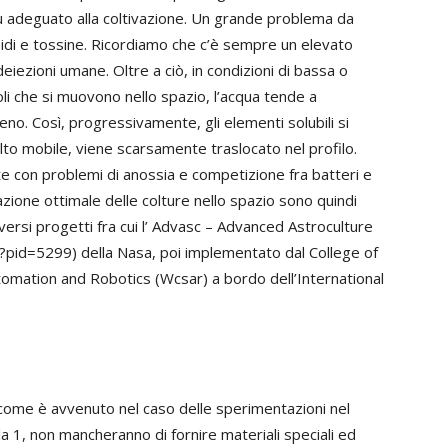
ù adeguato alla coltivazione. Un grande problema da
ssidi e tossine. Ricordiamo che c’è sempre un elevato
 deiezioni umane. Oltre a ciò, in condizioni di bassa o
oli che si muovono nello spazio, l’acqua tende a
reno. Così, progressivamente, gli elementi solubili si
o mobile, viene scarsamente traslocato nel profilo.
 con problemi di anossia e competizione fra batteri e
zzazione ottimale delle colture nello spazio sono quindi
versi progetti fra cui l’ Advasc – Advanced Astroculture
pid=5299) della Nasa, poi implementato dal College of
omation and Robotics (Wcsar) a bordo dell’International
te, come è avvenuto nel caso delle sperimentazioni nel
a 1, non mancheranno di fornire materiali speciali ed