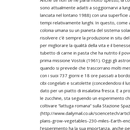
Anche se non se ne parla molto spesso, la conqui
sono attualmente adatti a soggiornarvi a lung
lanciata nel lontano 1988) con una superficie
tempi relativamente lunghi. In questo, come 
colonia umana su un pianeta del sistema solar
risolvere c’è sempre la produzione in situ del
per migliorare la qualità della vita e il benes
tubetto di carne in pasta che ha nutrito il po
prima missione Vostok (1961). Oggi gli astrona
quando si prevede che trascorrano molti mes
con i suoi 737 giorni e 18 ore passati a bord
cibi congelati e scatolette (concedendosi il l
dato per un piatto di insalatina fresca. E a p
le zucchine, sta seguendo un esperimento c
coltivare “lattuga romana” sulla Stazione Spaz
(http://www.dailymail.co.uk/sciencetech/a
plans-grow-vegetables-230-miles-Earth-end-y
l’esperimento ha la sua importanza, anche pe