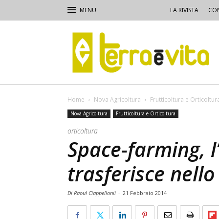
LA RIVISTA
CON
Terra
e
Vita
Home
Nova Agricoltura
Frutticoltura e Orticoltur
Nova Agricoltura
Frutticoltura e Orticoltura
orticoltura
Space-farming, l’
trasferisce nello
Di Raoul Ciappellonii
-
21 Febbraio 2014