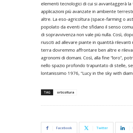
elementi tecnologici di cui si avvantaggerà la 
applicazioni più avanzate in ambiente terrestr
altre. La eso-agricoltura (space-farming o as
popolato da eventi che sfidano il senso comun
di sopravvivenza non vale più nulla. Così, d
riusciti ad allevare piante in quantità rilevanti
terra dovremmo affrontare ben altre e rileva
agronomi di domani. Così, alla fine “loro”, po
nello spazio profondo trapuntato di stelle, 
lontanissimo 1976, “Lucy in the sky with diam
TAG
orticoltura
Facebook
Twitter