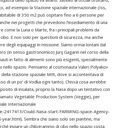
sta dello spazio va avanti. Satelliti artificiali orbitanti,
o, ad esempio la Stazione spaziale internazionale (Iss,
 abitabile di 350 m2 può ospitare fino a 6 persone per
anche nei progetti che prevedono l’insediamento di una
e come la Luna o Marte, fra i principali problemi da
 cibo. E non solo per questioni di sicurezza, ma anche
sere degli equipaggi in missione. Siamo ormai lontani dal
vero (in senso gastronomico) Jurij Gagarin nel corso della
uti in fatto di alimenti sono più esigenti, specialmente
i nello spazio. Pensiamo al cosmonauta Valeri Polyakov
o della stazione spaziale MIR, dove si accontentava di
usso di un po’ di Vodka ogni tanto). Chissà cosa avrebbe
roposito di insalata, proprio la Nasa dopo un tentativo con
hiamato Vegetable Production System (Veggie), per
iale Internazionale
rticle-2417413/Could-Nasa-start-FARMING-space-Agency-
ear.html). Sembra che siano solo sei piantine, ma
rché inviare un chilogrammo di cibo nello spazio costa