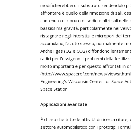
modificherebbero il substrato rendendolo pi
affrontare è quello della rimozione di sali, o
contenuto di cloruro di sodio e altri sali nelle
bassissima gravità, particolarmente nei veliv
ristagnare negli interstizi e micropori del ter
accumulano; l’azoto stesso, normalmente molt
Anche i gas (O2 e CO2) diffondono lentamente
radici per l’ossigeno. I problemi della fertili
molto importanti e per questo affrontati in di
(http://www.spaceref.com/news/viewsr.html?
Engineering’s Wisconsin Center for Space Aut
Space Station.
Applicazioni avanzate
È chiaro che tutte le attività di ricerca cita
settore automobilistico con i prototipi Formul