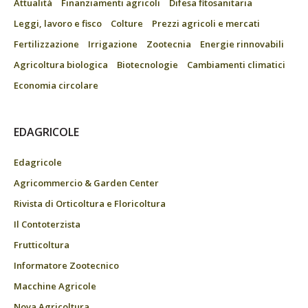
Attualità
Finanziamenti agricoli
Difesa fitosanitaria
Leggi, lavoro e fisco
Colture
Prezzi agricoli e mercati
Fertilizzazione
Irrigazione
Zootecnia
Energie rinnovabili
Agricoltura biologica
Biotecnologie
Cambiamenti climatici
Economia circolare
EDAGRICOLE
Edagricole
Agricommercio & Garden Center
Rivista di Orticoltura e Floricoltura
Il Contoterzista
Frutticoltura
Informatore Zootecnico
Macchine Agricole
Nova Agricoltura