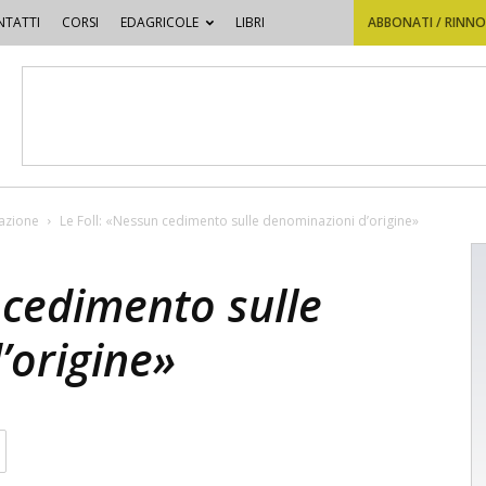
TATTI
CORSI
EDAGRICOLE
LIBRI
ABBONATI / RINN
vazione
Le Foll: «Nessun cedimento sulle denominazioni d’origine»
 cedimento sulle
’origine»