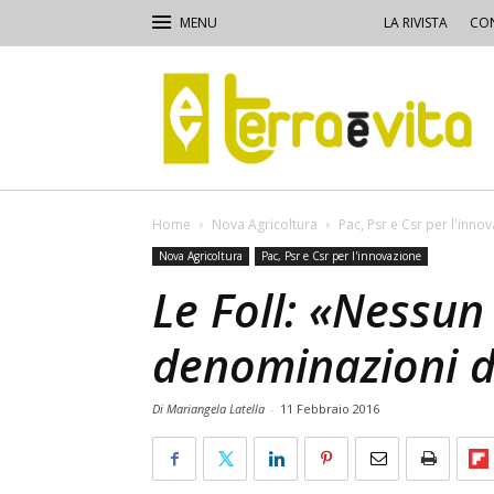
LA RIVISTA
CON
Terra
e
Vita
Home
Nova Agricoltura
Pac, Psr e Csr per l'inno
Nova Agricoltura
Pac, Psr e Csr per l'innovazione
Le Foll: «Nessun
denominazioni d
Di Mariangela Latella
-
11 Febbraio 2016